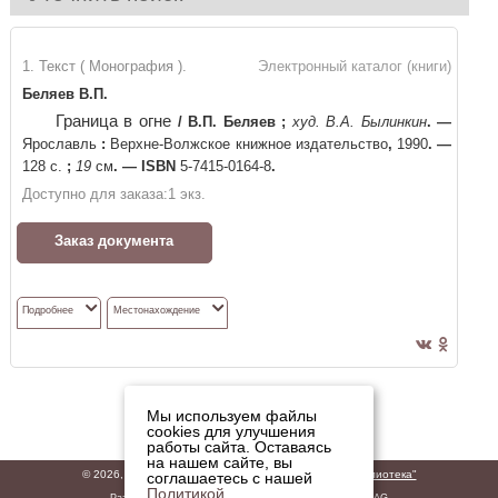
1. Текст ( Монография ).
Электронный каталог (книги)
Беляев В.П.
Граница в огне
/
В.П. Беляев
;
худ. В.А. Былинкин
. —
Ярославль
:
Верхне-Волжское книжное издательство
,
1990
. —
128 с.
;
19
см
. —
ISBN
5-7415-0164-8
.
Доступно для заказа:
1
экз.
Заказ документа
Подробнее
Местонахождение
Мы используем файлы
cookies для улучшения
работы сайта. Оставаясь
на нашем сайте, вы
© 2026,
ГБУК "Владимирская областная научная библиотека"
соглашаетесь с нашей
Политикой
Разработано
ООО «ДИТ-М»
на базе решений
Software AG