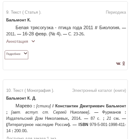
9. Текст ( Статья ).
Периодика
Бальмонт К.
Белая трясогузка - птица года 2011
Биология
//
. —
16-28 февр. (№ 4)
2011
. —
. —
С. 23-26
.
Аннотация
Подробнее
10. Текст ( Монография ).
Электронный каталог (книги)
Бальмонт К. Д.
Марево
:
[стихи]
/
Константин Дмитриевич Бальмонт
;
[авт. вступ. ст. Сергей Николаев]
. —
Фурманов
:
Издательский Дом Николаевых
,
2014
. —
87 с.
;
21
см
. —
(
Литературное наследие России
)
. —
ISBN
979-5-001-1998-411-
14
:
200.00
.
Доступно для заказа:
1
экз.