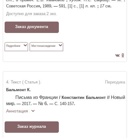
Советская Россия
,
1989
. —
591, [1] с., [1] л. ил.
;
17
см
.
Доступно для заказа:
2
экз.
Заказ документа
Подробнее
Местонахождение
4. Текст ( Статья ).
Периодика
Бальмонт К.
Письма из Франции
Новый
/
Константин Бальмонт
//
мир
№ 6
. —
2017
. —
. —
С. 140-157
.
Аннотация
Заказ журнала