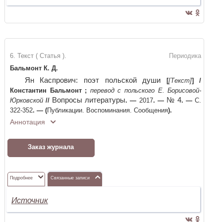
6. Текст ( Статья ).
Периодика
Бальмонт К. Д.
Ян Каспрович: поэт польской души
[
[Текст]
]
/
Константин Бальмонт
;
перевод с польского Е. Борисовой-
Вопросы литературы
№ 4
Юрковской
//
. —
2017
. —
. —
С.
322-352
. —
(
Публикации. Воспоминания. Сообщения
)
.
Аннотация
Заказ журнала
Подробнее
Связанные записи
Источник