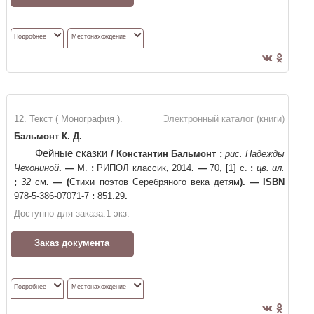
Подробнее
Местонахождение
12. Текст ( Монография ).
Электронный каталог (книги)
Бальмонт К. Д.
Фейные сказки
/
Константин Бальмонт
;
рис. Надежды
Чехониной
. —
М.
:
РИПОЛ классик
,
2014
. —
70, [1] с.
:
цв. ил.
;
32
см
. —
(
Стихи поэтов Серебряного века детям
)
. —
ISBN
978-5-386-07071-7
:
851.29
.
Доступно для заказа:
1
экз.
Заказ документа
Подробнее
Местонахождение