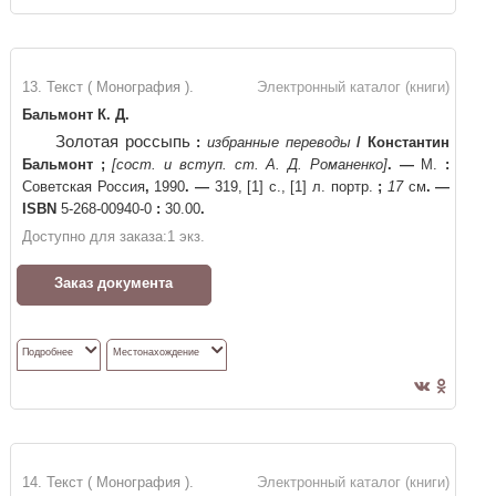
13. Текст ( Монография ).
Электронный каталог (книги)
Бальмонт К. Д.
Золотая россыпь
:
избранные переводы
/
Константин
Бальмонт
;
[сост. и вступ. ст. А. Д. Романенко]
. —
М.
:
Советская Россия
,
1990
. —
319, [1] с., [1] л. портр.
;
17
см
. —
ISBN
5-268-00940-0
:
30.00
.
Доступно для заказа:
1
экз.
Заказ документа
Подробнее
Местонахождение
14. Текст ( Монография ).
Электронный каталог (книги)