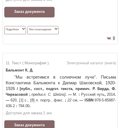
Заказ документа
Подробнее
Местонахождение
11. Текст ( Монография ).
Электронный каталог (книги)
Бальмонт К. Д.
"Мы встретимся в солнечном луче". Письма
Константина Бальмонта к Дагмар Шаховской, 1920-
1926
/
[публ., сост., подгот. текста, примеч. Р. Берда, Ф.
Черкасовой
;
предисл. С. Шейлз]
. —
М.
:
Русский путь
,
2014
.
—
620, [1] с., [8] л. портр., факс.
;
22
см
. —
ISBN
978-5-85887-
436-2
:
794.00
.
Доступно для заказа:
1
экз.
Заказ документа