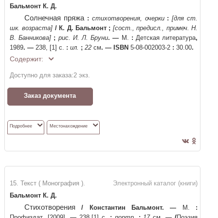
Бальмонт К. Д.
Солнечная пряжа
:
стихотворения, очерки
:
[для ст.
шк. возраста]
/
К. Д. Бальмонт
;
[сост., предисл., примеч. Н.
В. Банникова]
;
рис. И. Л. Бруни
. —
М.
:
Детская литература
,
1989
. —
238, [1] с.
:
ил.
;
22
см
. —
ISBN
5-08-002003-2
:
30.00
.
Содержит:
Доступно для заказа:
2
экз.
Заказ документа
Подробнее
Местонахождение
15. Текст ( Монография ).
Электронный каталог (книги)
Бальмонт К. Д.
Стихотворения
/
Константин Бальмонт
. —
М.
:
Профиздат
,
[2009]
. —
238,[1] с.
:
портр.
;
17
см
. —
(
Поэзия