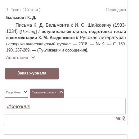
1. Текст ( Статья ).
Периодика
Бальмонт К. Д.
Письма К. Д. Бальмонта к И. С. Шайковичу (1933-
1934)
[
[Текст]
]
/
вступительная статья, подготовка текста
Русская литература
и комментарии К. М. Азадовского
//
:
№ 4
историко-литературный журнал
. —
2018
. —
. —
С. 159-
190, 287-289
. —
(
Публикации и сообщения
)
.
Аннотация
Заказ журнала
Подробнее
Связанные записи
Источник