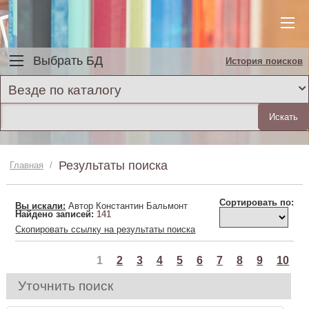
Выбрать БД
История поисков
Везде по каталогу
Результаты поиска
Главная
/
Сортировать по:
Вы искали:
Автор Константин Бальмонт
Найдено записей:
141
Скопировать ссылку на результаты поиска
1
2
3
4
5
6
7
8
9
10
Уточнить поиск