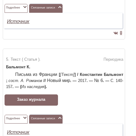
Подробнее
Связанные записи
Источник
5. Текст ( Статья ).
Периодика
Бальмонт К.
Письма из Франции
[
[Текст]
]
/
Константин Бальмонт
Новый мир
№ 6
;
сост. А. Романов
//
. —
2017
. —
. —
С. 140-
157
. —
(
Из наследия
)
.
Заказ журнала
Подробнее
Связанные записи
Источник