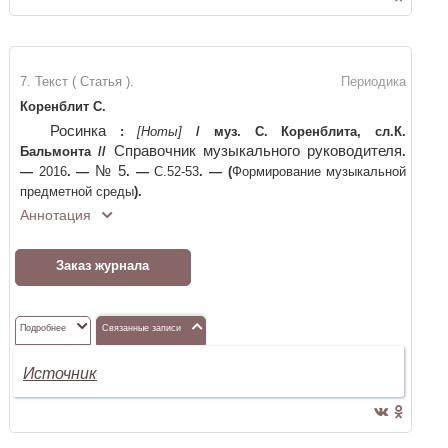
7. Текст ( Статья ).
Периодика
Коренблит С.
Росинка
:
[Ноты]
/
муз. С. Коренблита, сл.К.
Справочник музыкального руководителя
Бальмонта
//
.
№ 5
—
2016
. —
. —
С.52-53
. —
(
Формирование музыкальной
предметной среды
)
.
Аннотация
Заказ журнала
Подробнее
Связанные записи
Источник