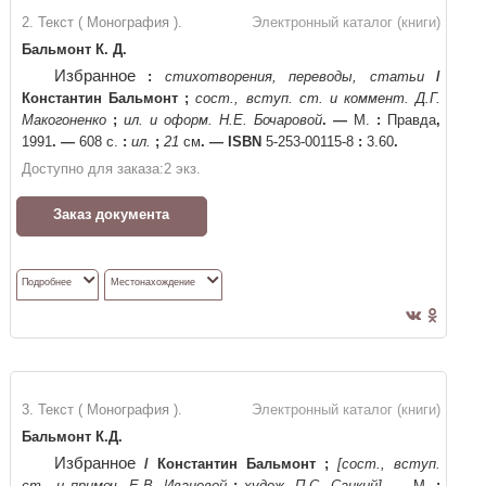
2. Текст ( Монография ).
Электронный каталог (книги)
Бальмонт К. Д.
Избранное
:
стихотворения, переводы, статьи
/
Константин Бальмонт
;
сост., вступ. ст. и коммент. Д.Г.
Макогоненко
;
ил. и оформ. Н.Е. Бочаровой
. —
М.
:
Правда
,
1991
. —
608 с.
:
ил.
;
21
см
. —
ISBN
5-253-00115-8
:
3.60
.
Доступно для заказа:
2
экз.
Заказ документа
Подробнее
Местонахождение
3. Текст ( Монография ).
Электронный каталог (книги)
Бальмонт К.Д.
Избранное
/
Константин Бальмонт
;
[сост., вступ.
ст., и примеч. Е.В. Ивановой
;
худож. П.С. Сацкий]
. —
М.
: