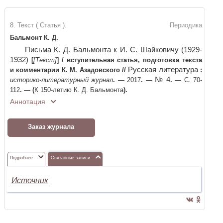
8. Текст ( Статья ).
Периодика
Бальмонт К. Д.
Письма К. Д. Бальмонта к И. С. Шайковичу (1929-
1932)
[
[Текст]
]
/
вступительная статья, подготовка текста
Русская литература
и комментарии К. М. Азадовского
//
:
№ 4
историко-литературный журнал
. —
2017
. —
. —
С. 70-
112
. —
(
К 150-летию К. Д. Бальмонта
)
.
Аннотация
Заказ журнала
Подробнее
Связанные записи
Источник