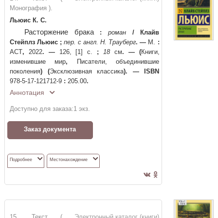
Монография ).
Льюис К. С.
Расторжение брака
:
роман
/
Клайв
Стейплз Льюис
;
пер. с англ. Н. Трауберг
. —
М.
:
АСТ
,
2022
. —
126, [1] с.
;
18
см
. —
(
Книги,
изменившие мир
,
Писатели, объединившие
поколения
)
(
Эксклюзивная классика
)
. —
ISBN
978-5-17-121712-9
:
205.00
.
Аннотация
Доступно для заказа:
1
экз.
Заказ документа
Подробнее
Местонахождение
15. Текст (
Электронный каталог (книги)