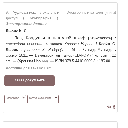
9. Аудиозапись. Локальный
Электронный каталог (книги)
доступ ( Монография ).
Электронные данные
Льюис К. С.
Лев, Колдунья и платяной шкаф
[
Звукозапись
]
:
волшебная повесть из эпопеи Хроники Нарнии
/
Клайв С.
Льюис
;
[читает К. Радциг]
. —
М.
:
Культур-Мультур
:
Эксмо
,
2011
. —
1 электрон. опт. диск (CD-ROM)(4 ч.)
:
зв.
;
12
см
. —
(
Хроники Нарнии
)
. —
ISBN
978-5-4410-0009-3
:
185.00
.
Доступно для заказа:
1
экз.
Заказ документа
Подробнее
Местонахождение