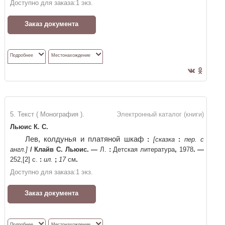
Доступно для заказа:
1
экз.
Заказ документа
Подробнее
Местонахождение
5. Текст ( Монография ).
Электронный каталог (книги)
Льюис К. С.
Лев, колдунья и платяной шкаф
:
[сказка
:
пер. с
англ.]
/
Клайв С. Льюис
. —
Л.
:
Детская литература
,
1978
. —
252,[2] с.
:
ил.
;
17
см
.
Доступно для заказа:
1
экз.
Заказ документа
Подробнее
Местонахождение