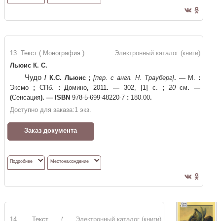
13. Текст ( Монография ).
Электронный каталог (книги)
Льюис К. С.
Чудо
/
К.С. Льюис
;
[пер. с англ. Н. Трауберг]
. —
М.
:
Эксмо
;
СПб.
:
Домино
,
2011
. —
302, [1] с.
;
20
см
. —
(
Сенсация
)
. —
ISBN
978-5-699-48220-7
:
180.00
.
Доступно для заказа:
1
экз.
Заказ документа
Подробнее
Местонахождение
14. Текст (
Электронный каталог (книги)