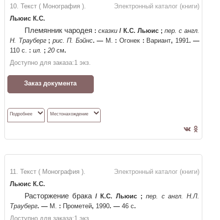
10. Текст ( Монография ).
Электронный каталог (книги)
Льюис К.С.
Племянник чародея
:
сказки
/
К.С. Льюис
;
пер. с англ.
Н. Трауберг
;
рис. П. Бэйнс
. —
М.
:
Огонек
:
Вариант
,
1991
. —
110 c.
:
ил.
;
20
см
.
Доступно для заказа:
1
экз.
Заказ документа
Подробнее
Местонахождение
11. Текст ( Монография ).
Электронный каталог (книги)
Льюис К.С.
Расторжение брака
/
К.С. Льюис
;
пер. с англ. Н.Л.
Трауберг
. —
М.
:
Прометей
,
1990
. —
46 с
.
Доступно для заказа:
1
экз.