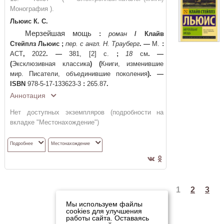
Монография ).
Льюис К. С.
Мерзейшая мощь
:
роман
/
Клайв
Стейплз Льюис
;
пер. с англ. Н. Трауберг
. —
М.
:
АСТ
,
2022
. —
381, [2] с.
;
18
см
. —
(
Эксклюзивная классика
)
(
Книги, изменившие
мир. Писатели, объединившие поколения
)
. —
ISBN
978-5-17-133623-3
:
265.87
.
Аннотация
Нет доступных экземпляров (подробности на
вкладке "Местонахождение")
Подробнее
Местонахождение
1
2
3
Мы используем файлы
cookies для улучшения
работы сайта. Оставаясь