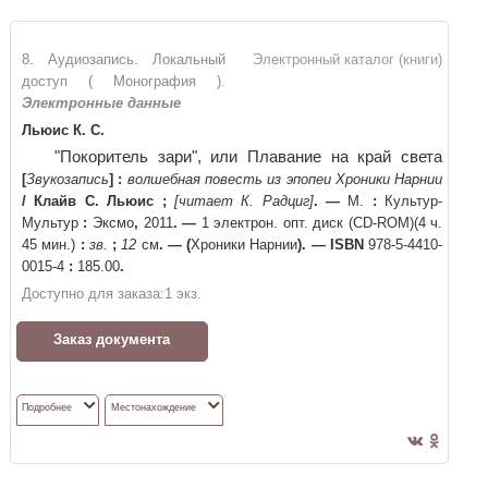
8. Аудиозапись. Локальный
Электронный каталог (книги)
доступ ( Монография ).
Электронные данные
Льюис К. С.
"Покоритель зари", или Плавание на край света
[
Звукозапись
]
:
волшебная повесть из эпопеи Хроники Нарнии
/
Клайв С. Льюис
;
[читает К. Радциг]
. —
М.
:
Культур-
Мультур
:
Эксмо
,
2011
. —
1 электрон. опт. диск (CD-ROM)(4 ч.
45 мин.)
:
зв.
;
12
см
. —
(
Хроники Нарнии
)
. —
ISBN
978-5-4410-
0015-4
:
185.00
.
Доступно для заказа:
1
экз.
Заказ документа
Подробнее
Местонахождение