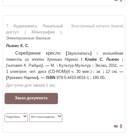
7. Аудиозапись. Локальный
Электронный каталог (книги)
доступ ( Монография ).
Электронные данные
Льюис К. С.
Серебряное кресло
[
Звукозапись
]
:
волшебная
повесть из эпопеи Хроники Нарнии
/
Клайв С. Льюис
;
[читает К. Радциг]
. —
М.
:
Культур-Мультур
:
Эксмо
,
2011
. —
1 электрон. опт. диск (CD-ROM)(4 ч. 30 мин.)
:
зв.
;
12
см
. —
(
Хроники Нарнии
)
. —
ISBN
978-5-4410-0016-1
:
185.00
.
Доступно для заказа:
1
экз.
Заказ документа
Подробнее
Местонахождение