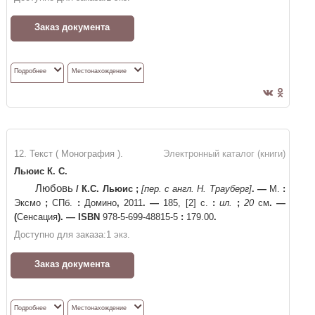
Заказ документа
Подробнее
Местонахождение
12. Текст ( Монография ).
Электронный каталог (книги)
Льюис К. С.
Любовь
/
К.С. Льюис
;
[пер. с англ. Н. Трауберг]
. —
М.
:
Эксмо
;
СПб.
:
Домино
,
2011
. —
185, [2] с.
:
ил.
;
20
см
. —
(
Сенсация
)
. —
ISBN
978-5-699-48815-5
:
179.00
.
Доступно для заказа:
1
экз.
Заказ документа
Подробнее
Местонахождение