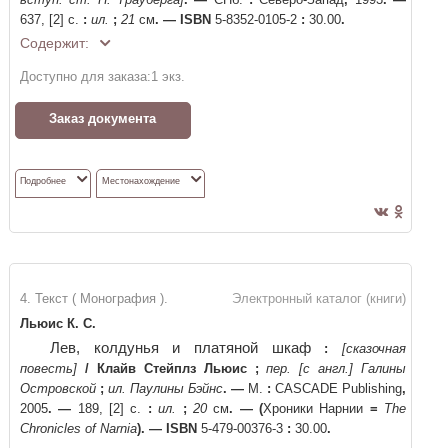
637, [2] с.
:
ил.
;
21
см
. —
ISBN
5-8352-0105-2
:
30.00
.
Содержит:
Доступно для заказа:
1
экз.
Заказ документа
Подробнее
Местонахождение
4. Текст ( Монография ).
Электронный каталог (книги)
Льюис К. С.
Лев, колдунья и платяной шкаф
:
[сказочная
повесть]
/
Клайв Стейплз Льюис
;
пер. [с англ.] Галины
Островской
;
ил. Паулины Бэйнс
. —
М.
:
CASCADE Publishing
,
2005
. —
189, [2] с.
:
ил.
;
20
см
. —
(
Хроники Нарнии
=
The
Chronicles of Narnia
)
. —
ISBN
5-479-00376-3
:
30.00
.