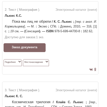
2. Текст ( Монография ).
Электронный каталог (книги)
Льюис К.С.
Пока мы лиц не обрели
/
К. С. Льюис
;
[пер. с англ. И.
Кормильцева]
. —
М.
:
Эксмо
;
СПб.
:
Домино
,
2010
. —
316, [1]
с.
;
19
см
. —
(
Сенсация
)
. —
ISBN
978-5-699-44700-8
:
182.62
.
Доступно для заказа:
1
экз.
Заказ документа
Подробнее
Местонахождение
3. Текст ( Монография ).
Электронный каталог (книги)
Льюис К. С.
Космическая трилогия
/
Клайв С. Льюис
;
[пер.,
вступ. ст. Н. Трауберга]
. —
СПб.
:
Северо-Запад
,
1993
. —