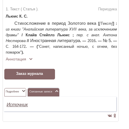
1. Текст ( Статья ).
Периодика
Льюис К. С.
Стихосложение в период Золотого века
[
[Текст]
]
:
из книги "Английская литература XVII века, за исключением
драмы"
/
Клайв Стейплз Льюис
;
пер. с англ. Антона
Иностранная литература
№ 5
Нестерова
//
. —
2016
. —
. —
С. 164-172
. —
(
"Сонет, написанный ночью, с огнем, без
помарок"
)
.
Аннотация
Заказ журнала
Подробнее
Связанные записи
Источник