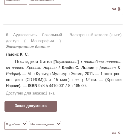
6. Аудиозапись. Локальный
Электронный каталог (книги)
доступ ( Монография ).
Электронные данные
Льюис К. С.
Последняя битва
[
Звукозапись
]
:
волшебная повесть
из эпопеи Хроники Нарнии
/
Клайв С. Льюис
;
[читает К.
Радциг]
. —
М.
:
Культур-Мультур
:
Эксмо
,
2011
. —
1 электрон.
опт. диск (CD-ROM)(4 ч. 15 мин.)
:
зв.
;
12
см
. —
(
Хроники
Нарнии
)
. —
ISBN
978-5-4410-0017-8
:
185.00
.
Доступно для заказа:
1
экз.
Заказ документа
Подробнее
Местонахождение