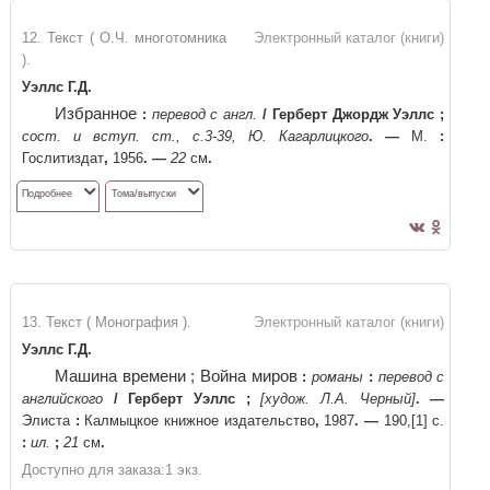
12. Текст ( О.Ч. многотомника
Электронный каталог (книги)
).
Уэллс Г.Д.
Избранное
:
перевод с англ.
/
Герберт Джордж Уэллс
;
сост. и вступ. ст., с.3-39, Ю. Кагарлицкого
. —
М.
:
Гослитиздат
,
1956
. —
22
см
.
Подробнее
Тома/выпуски
13. Текст ( Монография ).
Электронный каталог (книги)
Уэллс Г.Д.
Машина времени ; Война миров
:
романы
:
перевод с
английского
/
Герберт Уэллс
;
[худож. Л.А. Черный]
. —
Элиста
:
Калмыцкое книжное издательство
,
1987
. —
190,[1] с.
:
ил.
;
21
см
.
Доступно для заказа:
1
экз.