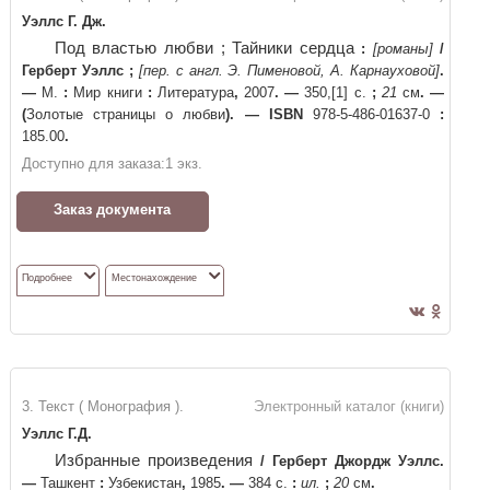
Уэллс Г. Дж.
Под властью любви ; Тайники сердца
:
[романы]
/
Герберт Уэллс
;
[пер. с англ. Э. Пименовой, А. Карнауховой]
.
—
М.
:
Мир книги
:
Литература
,
2007
. —
350,[1] с.
;
21
см
. —
(
Золотые страницы о любви
)
. —
ISBN
978-5-486-01637-0
:
185.00
.
Доступно для заказа:
1
экз.
Заказ документа
Подробнее
Местонахождение
3. Текст ( Монография ).
Электронный каталог (книги)
Уэллс Г.Д.
Избранные произведения
/
Герберт Джордж Уэллс
.
—
Ташкент
:
Узбекистан
,
1985
. —
384 с.
:
ил.
;
20
см
.