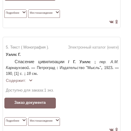
Подробнее
Местонахождение
5. Текст ( Монография ).
Электронный каталог (книги)
Уэллс Г.
Спасение цивилизации
/
Г. Уэллс
;
пер. А.М.
Карнауховой
. —
Петроград
:
Издательство "Мысль"
,
1923
. —
190, [1] c.
;
18
см
.
Содержит:
Доступно для заказа:
1
экз.
Заказ документа
Подробнее
Местонахождение