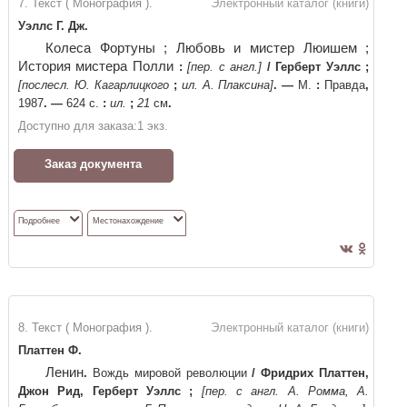
7. Текст ( Монография ).
Электронный каталог (книги)
Уэллс Г. Дж.
Колеса Фортуны ; Любовь и мистер Люишем ;
История мистера Полли
:
[пер. с англ.]
/
Герберт Уэллс
;
[послесл. Ю. Кагарлицкого
;
ил. А. Плаксина]
. —
М.
:
Правда
,
1987
. —
624 с.
:
ил.
;
21
см
.
Доступно для заказа:
1
экз.
Заказ документа
Подробнее
Местонахождение
8. Текст ( Монография ).
Электронный каталог (книги)
Платтен Ф.
Ленин
.
Вождь мировой революции
/
Фридрих Платтен,
Джон Рид, Герберт Уэллс
;
[пер. с англ. А. Ромма, А.