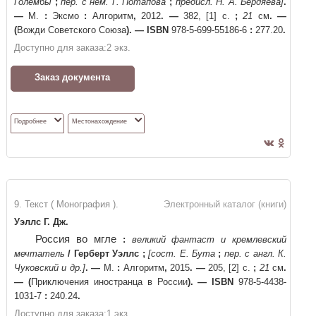
Голембы
;
пер. с нем. Г. Потапова
;
предисл. Н. А. Бердяева]
.
—
М.
:
Эксмо
:
Алгоритм
,
2012
. —
382, [1] с.
;
21
см
. —
(
Вожди Советского Союза
)
. —
ISBN
978-5-699-55186-6
:
277.20
.
Доступно для заказа:
2
экз.
Заказ документа
Подробнее
Местонахождение
9. Текст ( Монография ).
Электронный каталог (книги)
Уэллс Г. Дж.
Россия во мгле
:
великий фантаст и кремлевский
мечтатель
/
Герберт Уэллс
;
[сост. Е. Бута
;
пер. с англ. К.
Чуковский и др.]
. —
М.
:
Алгоритм
,
2015
. —
205, [2] с.
;
21
см
.
—
(
Приключения иностранца в России
)
. —
ISBN
978-5-4438-
1031-7
:
240.24
.
Доступно для заказа:
1
экз.