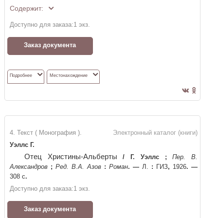
Содержит:
Доступно для заказа:
1
экз.
Заказ документа
Подробнее
Местонахождение
4. Текст ( Монография ).
Электронный каталог (книги)
Уэллс Г.
Отец Христины-Альберты
/
Г. Уэллс
;
Пер. В.
Александров
;
Ред. В.А. Азов
:
Роман
. —
Л.
:
ГИЗ
,
1926
. —
308 c
.
Доступно для заказа:
1
экз.
Заказ документа