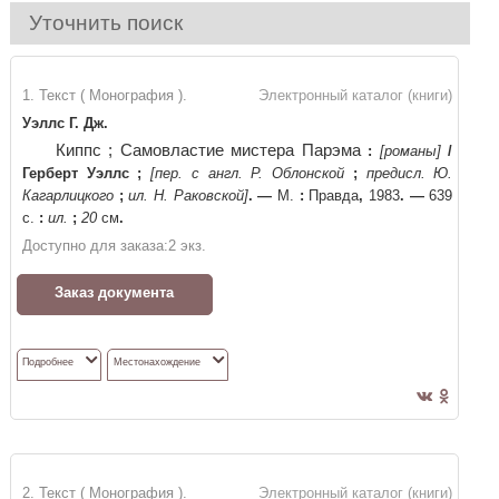
Уточнить поиск
1. Текст ( Монография ).
Электронный каталог (книги)
Уэллс Г. Дж.
Киппс ; Самовластие мистера Парэма
:
[романы]
/
Герберт Уэллс
;
[пер. с англ. Р. Облонской
;
предисл. Ю.
Кагарлицкого
;
ил. Н. Раковской]
. —
М.
:
Правда
,
1983
. —
639
с.
:
ил.
;
20
см
.
Доступно для заказа:
2
экз.
Заказ документа
Подробнее
Местонахождение
2. Текст ( Монография ).
Электронный каталог (книги)