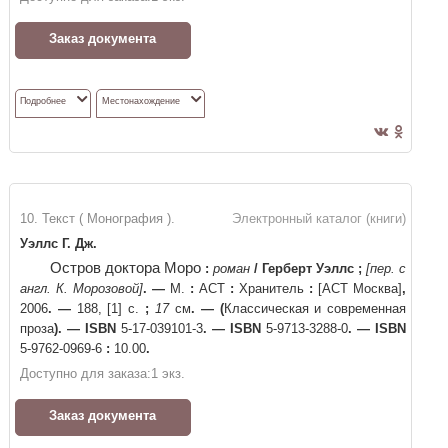
Заказ документа
Подробнее
Местонахождение
10. Текст ( Монография ).
Электронный каталог (книги)
Уэллс Г. Дж.
Остров доктора Моро
:
роман
/
Герберт Уэллс
;
[пер. с
англ. К. Морозовой]
. —
М.
:
АСТ
:
Хранитель
:
[АСТ Москва]
,
2006
. —
188, [1] с.
;
17
см
. —
(
Классическая и современная
проза
)
. —
ISBN
5-17-039101-3
. —
ISBN
5-9713-3288-0
. —
ISBN
5-9762-0969-6
:
10.00
.
Доступно для заказа:
1
экз.
Заказ документа