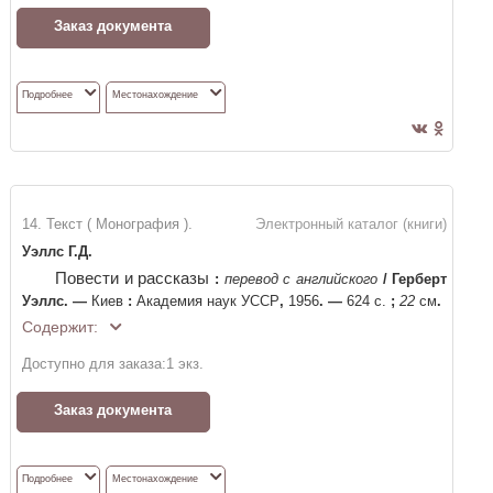
Заказ документа
Подробнее
Местонахождение
14. Текст ( Монография ).
Электронный каталог (книги)
Уэллс Г.Д.
Повести и рассказы
:
перевод с английского
/
Герберт
Уэллс
. —
Киев
:
Академия наук УССР
,
1956
. —
624 с.
;
22
см
.
Содержит:
Доступно для заказа:
1
экз.
Заказ документа
Подробнее
Местонахождение