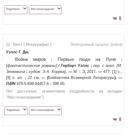
Подробнее
Местонахождение
11. Текст ( Монография ).
Электронный каталог (книги)
Уэллс Г. Дж.
Война миров ; Первые люди на Луне
:
[фантастические романы]
/
Герберт Уэллс
;
пер. с англ. [М.
Зенкевича
;
худож. Э.А. Корреа]
. —
М.
:
Э
,
2017
. —
477, [1] с.,
[8] л. ил.
;
21
см
. —
(
Библиотека Всемирной Литературы
)
. —
ISBN
978-5-699-94457-6
:
398.00
.
Нет доступных экземпляров (подробности на вкладке
"Местонахождение")
Подробнее
Местонахождение