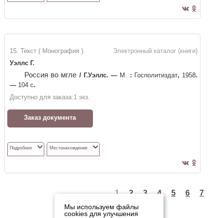
15. Текст ( Монография ).
Электронный каталог (книги)
Уэллс Г.
Россия во мгле
/
Г.Уэллс
. —
М.
:
Госполитиздат
,
1958
.
—
104 с
.
Доступно для заказа:
1
экз.
Заказ документа
Подробнее
Местонахождение
1
2
3
4
5
6
7
Мы используем файлы
cookies для улучшения