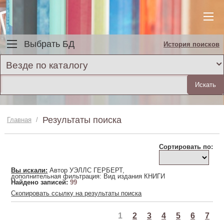
Выбрать БД
История поисков
Везде по каталогу
Результаты поиска
Главная
/
Сортировать по:
Вы искали:
Автор УЭЛЛС ГЕРБЕРТ,
дополнительная фильтрация: Вид издания КНИГИ
Найдено записей:
99
Скопировать ссылку на результаты поиска
1
2
3
4
5
6
7