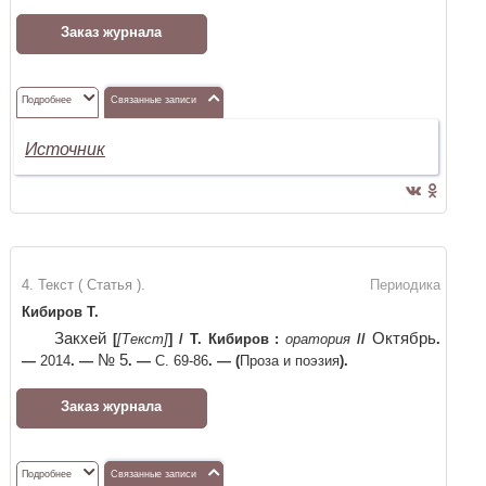
Заказ журнала
Подробнее
Связанные записи
Источник
4. Текст ( Статья ).
Периодика
Кибиров Т.
Закхей
Октябрь
[
[Текст]
]
/
Т. Кибиров
:
оратория
//
.
№ 5
—
2014
. —
. —
С. 69-86
. —
(
Проза и поэзия
)
.
Заказ журнала
Подробнее
Связанные записи