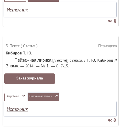
Источник
5. Текст ( Статья ).
Периодика
Кибиров Т. Ю.
Пейзажная лирика
[
[Текст]
]
:
стихи
/
Т. Ю. Кибиров
//
Знамя
№ 1
. —
2014
. —
. —
С. 7-15
.
Заказ журнала
Подробнее
Связанные записи
Источник