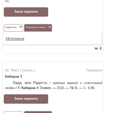
51
.
Заказ журнала
Подробнее
Связанные записи
Источник
14. Текст ( Статья ).
Периодика
Кибиров Т.
Лада, или Радость
:
хроника верной и счастливой
Знамя
№ 6
любви
/
Т. Кибиров
//
. —
2010
. —
. —
С. 6-89
.
Заказ журнала