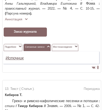
Фома
Анны Гальпериной, Владимира Ештокина
//
:
№ 4
православный журнал
. —
2022
. —
. —
С. 10-15
. —
(
Парсуна номера
)
.
Аннотация
Заказ журнала
Подробнее
Связанные записи
Местонахождение
Источник
13. Текст ( Статья ).
Периодика
Кибиров Т.
Греко- и римско-кафолические песенки и потешки
:
Знамя
№ 1
стихи
/
Тимур Кибиров
//
. —
2009
. —
. —
С. 42-