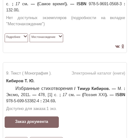
с.
;
17
см
. —
(
Самое время!
)
. —
ISBN
978-5-9691-0568-3
:
132.00
.
Нет доступных экземпляров (подробности на вкладке
"Местонахождение")
Подробнее
Местонахождение
9. Текст ( Монография ).
Электронный каталог (книги)
Кибиров Т. Ю.
Избранные стихотворения
/
Тимур Кибиров
. —
М.
:
Эксмо
,
2011
. —
478, [1] с.
;
17
см
. —
(
Поэзия XXI
)
. —
ISBN
978-5-699-53382-4
:
234.69
.
Доступно для заказа:
1
экз.
Заказ документа