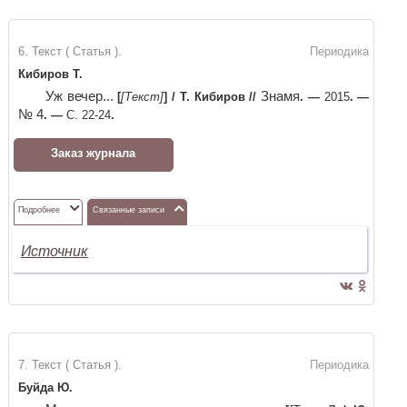
6. Текст ( Статья ).
Периодика
Кибиров Т.
Уж вечер...
Знамя
[
[Текст]
]
/
Т. Кибиров
//
. —
2015
. —
№ 4
. —
С. 22-24
.
Заказ журнала
Подробнее
Связанные записи
Источник
7. Текст ( Статья ).
Периодика
Буйда Ю.