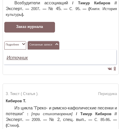
Возбудители ассоциаций
/
Тимур Кибиров
//
Эксперт
№ 45
. —
2007
. —
. —
С. 95
. —
(
Книги. История
культуры
)
.
Заказ журнала
Подробнее
Связанные записи
Источник
3. Текст ( Статья ).
Периодика
Кибиров Т.
Из цикла "Греко- и римско-кафолические песенки и
потешки"
:
[три стихотворения]
/
Тимур Кибиров
//
Эксперт
№ 2, спец. вып.
. —
2009
. —
. —
С. 85-86
. —
(
Стихи
)
.