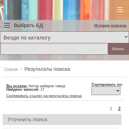
Выбрать БД
История поисков
Везде по каталогу
Результаты поиска
Главная
/
Сортировать по:
Вы искали:
Автор кибиров тимур
Найдено записей:
17
Скопировать ссылку на результаты поиска
1
2
Уточнить поиск