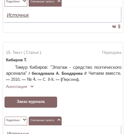
Подробнее
Связанные записи
Источник
15. Текст ( Статья ).
Периодика
Кибиров Т.
Тимур Кибиров: "Эпатаж - средство поэтического
арсенала"
Читаем вместе
/
беседовала А. Бондарева
//
.
№ 4
—
2010
. —
. —
С. 8-9
. —
(
Персона
)
.
Аннотация
Заказ журнала
Подробнее
Связанные записи
Источник