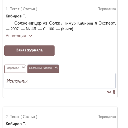
1. Текст ( Статья ).
Периодика
Кибиров Т.
Солженницер vs Солж
Эксперт
/
Тимур Кибиров
//
.
№ 46
—
2007
. —
. —
С. 106
. —
(
Книги
)
.
Аннотация
Заказ журнала
Подробнее
Связанные записи
Источник
2. Текст ( Статья ).
Периодика
Кибиров Т.