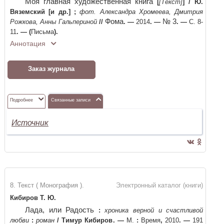
Моя главная художественная книга
[
[Текст]
]
/
Ю.
Вяземский [и др.]
;
фот. Александра Хромеева, Дмитрия
Фома
№ 3
Рожкова, Анны Гальпериной
//
. —
2014
. —
. —
С. 8-
11
. —
(
Письма
)
.
Аннотация
Заказ журнала
Подробнее
Связанные записи
Источник
8. Текст ( Монография ).
Электронный каталог (книги)
Кибиров Т. Ю.
Лада, или Радость
:
хроника верной и счастливой
любви
:
роман
/
Тимур Кибиров
. —
М.
:
Время
,
2010
. —
191