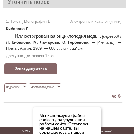
Уточнить поиск
1. Текст ( Монография ).
Электронный каталог (книги)
Кибалова Л.
Иллюстрированная энциклопедия моды
:
[перевод]
/
Л. Кибалова, М. Ламарова, О. Гербенова
. —
[4-е изд.]
. —
Прага
:
Артия
,
1989
. —
608 c.
:
ил.
;
22
см
.
Доступно для заказа:
1
экз.
Заказ документа
Подробнее
Местонахождение
Мы используем файлы
cookies для улучшения
работы сайта. Оставаясь
на нашем сайте, вы
© 2026,
ГБУК "Владимирская областная научная библиотека"
соглашаетесь с нашей