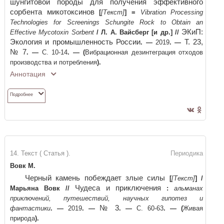
шунгитовой породы для получения эффективного
сорбента микотоксинов
[
[Текст]
]
=
Vibration Processing
Technologies for Screenings Schungite Rock to Obtain an
ЭКиП:
Effective Mycotoxin Sorbent
/
Л. А. Вайсберг [и др.]
//
Экология и промышленность России
Т. 23,
. —
2019
. —
№ 7
. —
С. 10-14
. —
(
Вибрационная дезинтеграция отходов
производства и потребления
)
.
Аннотация
Подробнее
14. Текст ( Статья ).
Периодика
Вовк М.
Черный камень побеждает злые силы
[
[Текст]
]
/
Чудеса и приключения
Марьяна Вовк
//
:
альманах
приключений, путешествий, научных гипотез и
№ 3
фантастики
. —
2019
. —
. —
С. 60-63
. —
(
Живая
природа
)
.