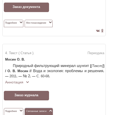
Заказ документа
Подробнее
Местонахождение
4. Текст ( Статья ).
Периодика
Мосин О. В.
Природный фильтрующий минерал шунгит
[
[Текст]
]
Вода и экология: проблемы и решения
/
О. В. Мосин
//
.
№ 2
—
2011
. —
. —
С. 60-68
.
Аннотация
Заказ журнала
Подробнее
Связанные записи