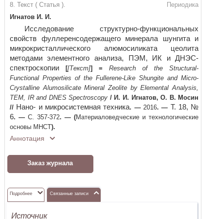
8. Текст ( Статья ).
Периодика
Игнатов И. И.
Исследование структурно-функциональных
свойств фуллеренсодержащего минерала шунгита и
микрокристаллического алюмосиликата цеолита
методами элементного анализа, ПЭМ, ИК и ДНЭС-
спектроскопии
[
[Текст]
]
=
Research of the Structural-
Functional Properties of the Fullerene-Like Shungite and Micro-
Crystalline Alumosilicate Mineral Zeolite by Elemental Analysis,
TEM, IR and DNES Spectroscopy
/
И. И. Игнатов, О. В. Мосин
Нано- и микросистемная техника
Т. 18, №
//
. —
2016
. —
6
. —
С. 357-372
. —
(
Материаловедческие и технологические
основы МНСТ
)
.
Аннотация
Заказ журнала
Подробнее
Связанные записи
Источник