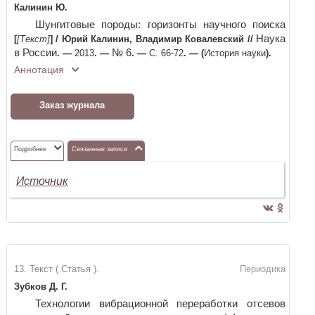
Калинин Ю.
Шунгитовые породы: горизонты научного поиска
Наука
[
[Текст]
]
/
Юрий Калинин, Владимир Ковалевский
//
в России
№ 6
. —
2013
. —
. —
С. 66-72
. —
(
История науки
)
.
Аннотация
Заказ журнала
Подробнее
Связанные записи
Источник
13. Текст ( Статья ).
Периодика
Зубков Д. Г.
Технологии вибрационной переработки отсевов