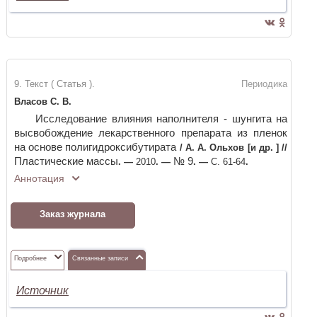
9. Текст ( Статья ).
Периодика
Власов С. В.
Исследование влияния наполнителя - шунгита на
высвобождение лекарственного препарата из пленок
на основе полигидроксибутирата
/
А. А. Ольхов [и др. ]
//
Пластические массы
№ 9
. —
2010
. —
. —
С. 61-64
.
Аннотация
Заказ журнала
Подробнее
Связанные записи
Источник