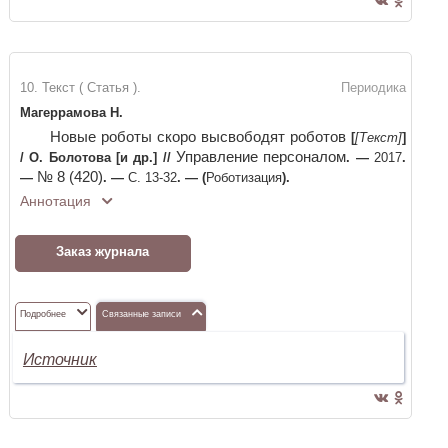
10. Текст ( Статья ).
Периодика
Магеррамова Н.
Новые роботы скоро высвободят роботов
[
[Текст]
]
Управление персоналом
/
О. Болотова [и др.]
//
. —
2017
.
№ 8 (420)
—
. —
С. 13-32
. —
(
Роботизация
)
.
Аннотация
Заказ журнала
Подробнее
Связанные записи
Источник