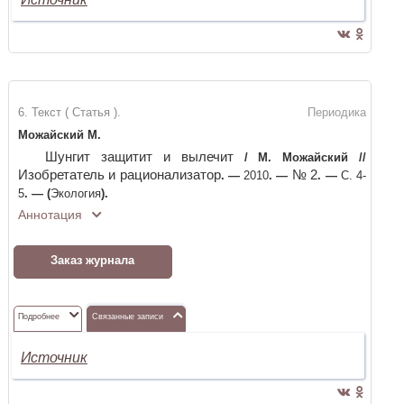
6. Текст ( Статья ).
Периодика
Можайский М.
Шунгит защитит и вылечит
/
М. Можайский
//
Изобретатель и рационализатор
№ 2
. —
2010
. —
. —
С. 4-
5
. —
(
Экология
)
.
Аннотация
Заказ журнала
Подробнее
Связанные записи
Источник