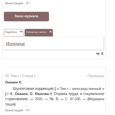
Аннотация
Заказ журнала
Подробнее
Связанные записи
Источник
15. Текст ( Статья ).
Периодика
Ониани Х.
Шунгитовая коррекция
[
«
Текст
:
непосредственный
»
Охрана труда и социальное
]
/
Х. Ониани, О. Юшкова
//
страхование
№ 8
. —
2020
. —
. —
С. 97-106
. —
(
Медицина
труда
)
.
Аннотация