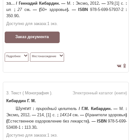
за...
/
Геннадий Кибардин
. —
М.
:
Эксмо
,
2012
. —
379,[1] с.
:
ил.
;
27
см
. —
(
50+ здоровье
)
. —
ISBN
978-5-699-57937-2
:
350.90
.
Доступно для заказа:
1
экз.
Заказ документа
Подробнее
Местонахождение
3. Текст ( Монография ).
Электронный каталог (книги)
Кибардин Г. М.
Шунгит
:
природный целитель
/
Г.М. Кибардин
. —
М.
:
Эксмо
,
2012
. —
214, [1] с.
;
14X14
см
. —
(
Хранители здоровья
)
(
Естественное оздоровление без лекарств
)
. —
ISBN
978-5-699-
53408-1
:
113.30
.
Доступно для заказа:
1
экз.