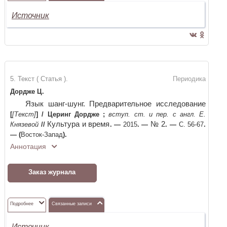
Источник
5. Текст ( Статья ).
Периодика
Дордже Ц.
Язык шанг-шунг. Предварительное исследование
[
[Текст]
]
/
Церинг Дордже
;
вступ. ст. и пер. с англ. Е.
Культура и время
№ 2
Князевой
//
. —
2015
. —
. —
С. 56-67
.
—
(
Восток-Запад
)
.
Аннотация
Заказ журнала
Подробнее
Связанные записи
Источник