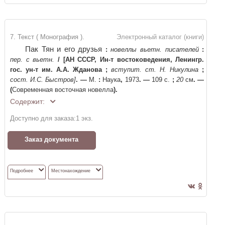
7. Текст ( Монография ).
Электронный каталог (книги)
Пак Тян и его друзья
:
новеллы вьетн. писателей
:
пер. с вьетн.
/
[АН СССР, Ин-т востоковедения, Ленингр.
гос. ун-т им. А.А. Жданова
;
вступит. ст. Н. Никулина
;
сост. И.С. Быстров]
. —
М.
:
Наука
,
1973
. —
109 с.
;
20
см
. —
(
Современная восточная новелла
)
.
Содержит:
Доступно для заказа:
1
экз.
Заказ документа
Подробнее
Местонахождение