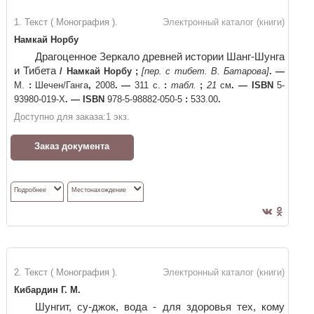
1. Текст ( Монография ).
Электронный каталог (книги)
Намкай Норбу
Драгоценное Зеркало древней истории Шанг-Шунга
и Тибета
/
Намкай Норбу
;
[пер. с тибет. В. Батарова]
. —
М.
:
Шечен/Ганга
,
2008
. —
311 с.
:
табл.
;
21
см
. —
ISBN
5-
93980-019-X
. —
ISBN
978-5-98882-050-5
:
533.00
.
Доступно для заказа:
1
экз.
Заказ документа
Подробнее
Местонахождение
2. Текст ( Монография ).
Электронный каталог (книги)
Кибардин Г. М.
Шунгит, су-джок, вода - для здоровья тех, кому