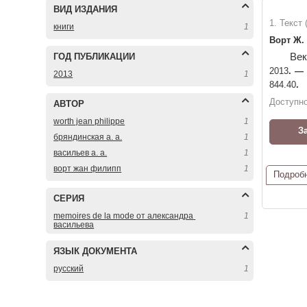
ВИД ИЗДАНИЯ
1. Текст
книги
1
Ворт Ж.
Ве
ГОД ПУБЛИКАЦИИ
2013
. —
2013
1
844.40
.
Доступно
АВТОР
worth jean philippe
1
З
бряндинская а. а.
1
васильев а. а.
1
ворт жан филипп
1
Подроб
СЕРИЯ
memoires de la mode от александра 
1
васильева
ЯЗЫК ДОКУМЕНТА
русский
1