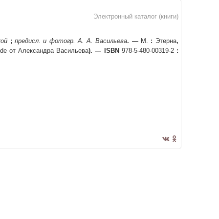
Электронный каталог (книги)
кой
;
предисл. и фотогр. А. А. Васильева
. —
М.
:
Этерна
,
ode от Александра Васильева
)
. —
ISBN
978-5-480-00319-2
: