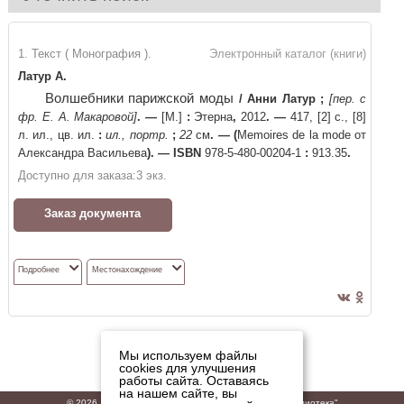
1. Текст ( Монография ).
Электронный каталог (книги)
Латур А.
Волшебники парижской моды
/
Анни Латур
;
[пер. с
фр. Е. А. Макаровой]
. —
[М.]
:
Этерна
,
2012
. —
417, [2] с., [8]
л. ил., цв. ил.
:
ил., портр.
;
22
см
. —
(
Memoires de la mode от
Александра Васильева
)
. —
ISBN
978-5-480-00204-1
:
913.35
.
Доступно для заказа:
3
экз.
Заказ документа
Подробнее
Местонахождение
Мы используем файлы
cookies для улучшения
работы сайта. Оставаясь
на нашем сайте, вы
© 2026,
ГБУК "Владимирская областная научная библиотека"