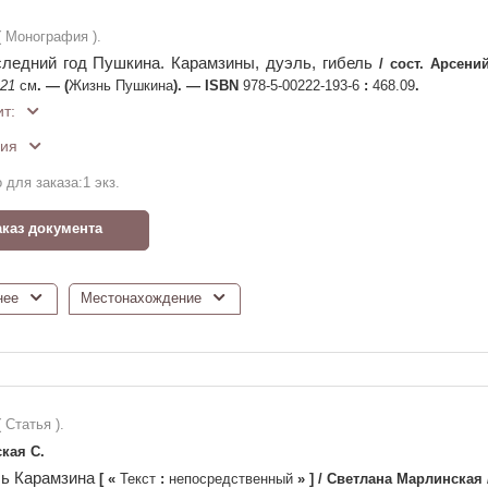
 ( Монография ).
ледний год Пушкина. Карамзины, дуэль, гибель
/
сост. Арсени
21
см
. —
(
Жизнь Пушкина
)
. —
ISBN
978-5-00222-193-6
:
468.09
.
т:
ия
 для заказа:
1
экз.
аказ документа
нее
Местонахождение
( Статья ).
кая С.
ь Карамзина
[
«
Текст
:
непосредственный
»
]
/
Светлана Марлинская