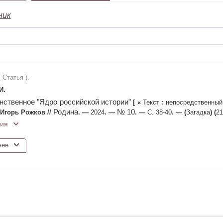
ник
( Статья ).
И.
нственное "Ядро российской истории"
[
«
Текст
:
непосредственны
Родина
№ 10
Игорь Рожков
//
. —
2024
. —
. —
С. 38-40
. —
(
Загадка
)
(
21
ия
нее