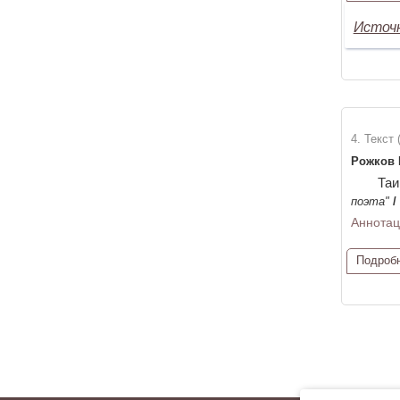
Источ
4. Текст 
Рожков 
Таи
поэта"
/
Аннотац
Подроб