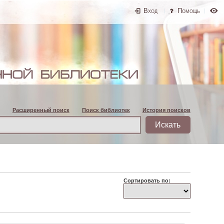
Вход
Помощь
Расширенный поиск
Поиск библиотек
История поисков
Сортировать по: