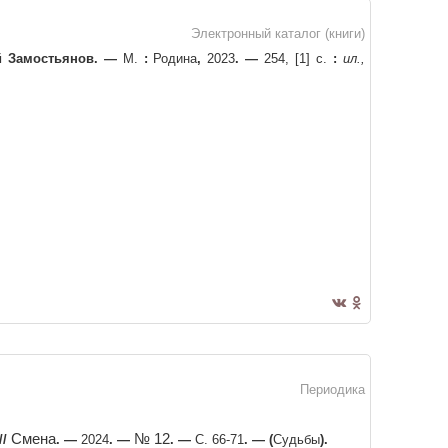
Электронный каталог (книги)
й Замостьянов
. —
М.
:
Родина
,
2023
. —
254, [1] с.
:
ил.,
Периодика
Смена
№ 12
//
. —
2024
. —
. —
С. 66-71
. —
(
Судьбы
)
.