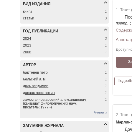
ВИД ИЗДАНИЯ
1. Текст
книги
1
Пос
статьи
3
портр.
;
Содержи
ГОД ПУБЛИКАЦИИ
2024
2
Аннотац
2023
1
Доступно
2008
1
З
АВТОР
бартенев петр
1
бельский а. м.
1
Подроб
даль владимир
1
данзас константин
1
замостьянов арсений александрович 
1
(кандидат филологических наук, 
писатель; 1977 -)
далее
2. Текст 
Марлинс
ЗАГЛАВИЕ ЖУРНАЛА
Доч