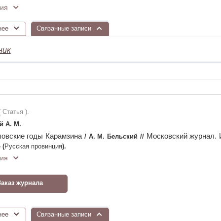
ия
нее
Связанные записи
ник
( Статья ).
й А. М.
овские годы Карамзина
Московский журнал. 
/
А. М. Бельский
//
—
(
Русская провинция
)
.
ия
Заказ журнала
нее
Связанные записи