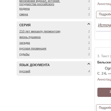
московский журнал. история 
1
Аннотац
государства российского
родина
1
Подроб
смена
1
Источ
СЕРИЯ
210 лет михаилу лермонтову
1
жизнь пушкина
1
загадка
1
русская провинция
1
судьбы
1
3. Текст 
Бельски
ЯЗЫК ДОКУМЕНТА
Орл
русский
4
С. 2-6
. 
Аннотац
Подроб