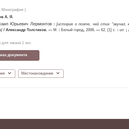
 ( Монография ).
в А. Я.
хаил Юрьевич Лермонтов
:
[история о поэте, чей стих "звучал, 
а]
/
Александр Толстиков
. —
М.
:
Белый город
,
2008
. —
62, [1] с.
:
ил.
;
 для заказа:
1
экз.
аказ документа
нее
Местонахождение