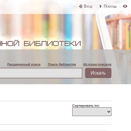
Вход
Помощь
Расширенный поиск
Поиск библиотек
История поисков
Сортировать по: