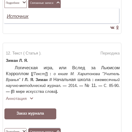
Подробнее
Связанные записи
Источник
12. Текст ( Статья ).
Периодика
Зиман Л. Я.
Логическая игра, или Вслед за Льюисом
Кэрроллом
[
[Текст]
]
:
о книге М. Харитонова "Учитель
Начальная школа
Вранья"
/
Л. Я. Зиман
//
:
ежемесячный
№ 11
научно-методический журнал
. —
2014
. —
. —
С. 85-90
.
—
(
В мире искусства слова
)
.
Аннотация
Заказ журнала
Подробнее
Связанные записи