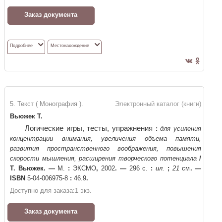
Заказ документа
Подробнее
Местонахождение
5. Текст ( Монография ).
Электронный каталог (книги)
Вьюжек Т.
Логические игры, тесты, упражнения
:
для усиления
концентрации внимания, увеличения объема памяти,
развития пространственного воображения, повышения
скорости мышления, расширения творческого потенциала
/
Т. Вьюжек
. —
М.
:
ЭКСМО
,
2002
. —
296 с.
:
ил.
;
21
см
. —
ISBN
5-04-006975-8
:
46.9
.
Доступно для заказа:
1
экз.
Заказ документа