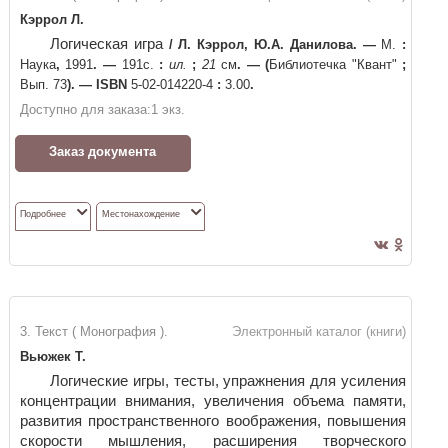
Кэррол Л.
Логическая игра
/
Л. Кэррол, Ю.А. Данилова
. —
М.
:
Наука
,
1991
. —
191c.
:
ил.
;
21
см
. —
(
Библиотечка "Квант"
;
Вып. 73
)
. —
ISBN
5-02-014220-4
:
3.00
.
Доступно для заказа:
1
экз.
Заказ документа
Подробнее
Местонахождение
3. Текст ( Монография ).
Электронный каталог (книги)
Вьюжек Т.
Логические игры, тесты, упражнения для усиления
концентрации внимания, увеличения объема памяти,
развития пространственного воображения, повышения
скорости мышления, расширения творческого