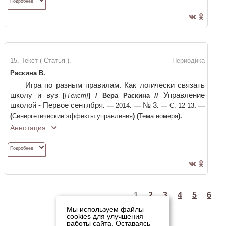
Подробнее
15. Текст ( Статья ).
Периодика
Раскина В.
Игра по разным правилам. Как логически связать
школу и вуз
Управление
[
[Текст]
]
/
Вера Раскина
//
школой - Первое сентября
№ 3
. —
2014
. —
. —
С. 12-13
. —
(
Синергетические эффекты управления
)
(
Тема номера
)
.
Аннотация
Подробнее
1
2
3
4
5
6
Мы используем файлы
cookies для улучшения
работы сайта. Оставаясь