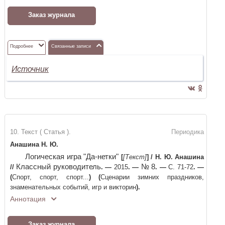
Заказ журнала
Подробнее
Связанные записи
Источник
10. Текст ( Статья ).
Периодика
Анашина Н. Ю.
Логическая игра "Да-нетки"
[
[Текст]
]
/
Н. Ю. Анашина
Классный руководитель
№ 8
//
. —
2015
. —
. —
С. 71-72
. —
(
Спорт, спорт, спорт...
)
(
Сценарии зимних праздников,
знаменательных событий, игр и викторин
)
.
Аннотация
Заказ журнала