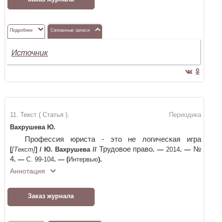
Подробнее
Связанные записи
Источник
11. Текст ( Статья ).
Периодика
Вахрушева Ю.
Профессия юриста - это не логическая игра
Трудовое право
№
[
[Текст]
]
/
Ю. Вахрушева
//
. —
2014
. —
4
. —
С. 99-104
. —
(
Интервью
)
.
Аннотация
Заказ журнала