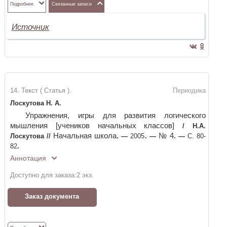
Подробнее
Связанные записи
Источник
14. Текст ( Статья ).
Периодика
Лоскутова Н. А.
Упражнения, игры для развития логического
мышления [учеников начальных классов]
/
Н.А.
Начальная школа
№ 4
Лоскутова
//
. —
2005
. —
. —
С. 80-
82
.
Аннотация
Доступно для заказа:
2
экз.
Заказ документа