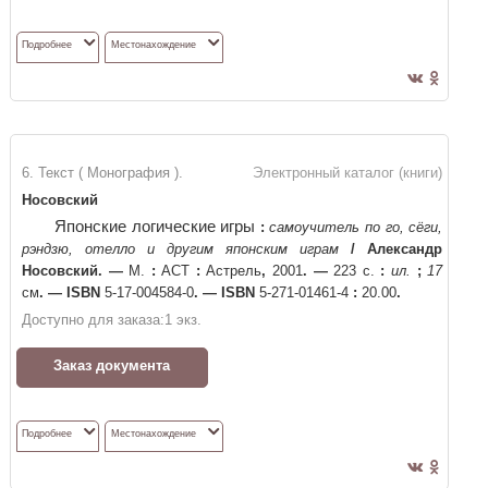
Подробнее
Местонахождение
6. Текст ( Монография ).
Электронный каталог (книги)
Носовский
Японские логические игры
:
самоучитель по го, сёги,
рэндзю, отелло и другим японским играм
/
Александр
Носовский
. —
М.
:
АСТ
:
Астрель
,
2001
. —
223 с.
:
ил.
;
17
см
. —
ISBN
5-17-004584-0
. —
ISBN
5-271-01461-4
:
20.00
.
Доступно для заказа:
1
экз.
Заказ документа
Подробнее
Местонахождение