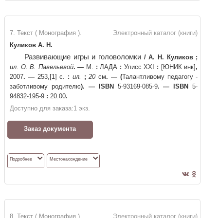
7. Текст ( Монография ).
Электронный каталог (книги)
Куликов А. Н.
Развивающие игры и головоломки
/
А. Н. Куликов
;
ил. О. В. Павельевой
. —
М.
:
ЛАДА
:
Улисс XXI
:
[ЮНИК инк]
,
2007
. —
253,[1] с.
:
ил.
;
20
см
. —
(
Талантливому педагогу -
заботливому родителю
)
. —
ISBN
5-93169-085-9
. —
ISBN
5-
94832-195-9
:
20.00
.
Доступно для заказа:
1
экз.
Заказ документа
Подробнее
Местонахождение
8. Текст ( Монография ).
Электронный каталог (книги)