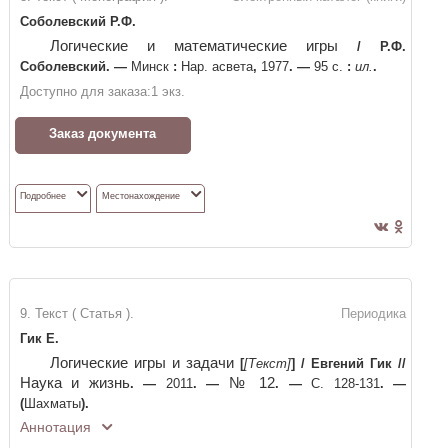
Соболевский Р.Ф.
Логические и математические игры
/
Р.Ф.
Соболевский
. —
Минск
:
Нар. асвета
,
1977
. —
95 с.
:
ил.
.
Доступно для заказа:
1
экз.
Заказ документа
Подробнее
Местонахождение
9. Текст ( Статья ).
Периодика
Гик Е.
Логические игры и задачи
[
[Текст]
]
/
Евгений Гик
//
Наука и жизнь
№ 12
. —
2011
. —
. —
С. 128-131
. —
(
Шахматы
)
.
Аннотация