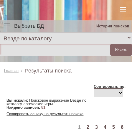
Выбрать БД
История поисков
Везде по каталогу
Результаты поиска
Главная
/
Сортировать по:
Вы искали:
Поисковое выражение Везде по
каталогу логические игры
Найдено записей:
81
Скопировать ссылку на результаты поиска
1
2
3
4
5
6