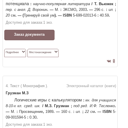
потенциала
:
научно-популярная литература
/
Т. Вьюжек
;
пер. с англ. Д. Воронин
. —
М.
:
ЭКСМО
,
2003
. —
296 с.
:
ил.
;
20
см
. —
(
Тренируй свой ум
)
. —
ISBN
5-699-02013-6
:
40.59
.
Доступно для заказа:
1
экз.
Заказ документа
Подробнее
Местонахождение
4. Текст ( Монография ).
Электронный каталог (книги)
Грузман М.З
Логические игры с калькулятором
:
кн. для учащихся
8-10-х кл. сред. шк.
/
М.З. Грузман
;
под ред. И.Ф. Тесленко
.
—
М.
:
Просвещение
,
1989
. —
160 с.
:
ил.
;
22
см
. —
ISBN
5-
09-001594-5
:
0.30
.
Доступно для заказа:
1
экз.