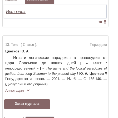
Источник
13. Текст ( Статья ).
Периодика
Цветков Ю. А.
Игра и логические парадоксы в правосудии: от
царя Соломона до наших дней
[
«
Текст
:
непосредственный
»
]
=
The game and the logical paradoxes of
justice: from king Solomon to the present day
/
Ю. А. Цветков
//
Государство и право
№ 6
. —
2021
. —
. —
С. 136-146
. —
(
Дискуссии и обсуждения
)
.
Аннотация
Заказ журнала