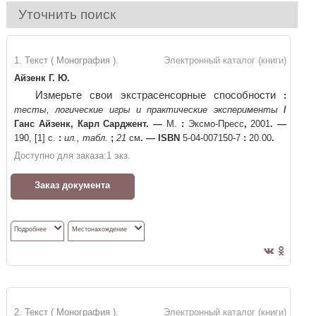
Уточнить поиск
1. Текст ( Монография ).
Электронный каталог (книги)
Айзенк Г. Ю.
Измерьте свои экстрасенсорные способности
:
тесты, логические игры и практические эксперименты
/
Ганс Айзенк, Карл Сарджент
. —
М.
:
Эксмо-Пресс
,
2001
. —
190, [1] с.
:
ил., табл.
;
21
см
. —
ISBN
5-04-007150-7
:
20.00
.
Доступно для заказа:
1
экз.
Заказ документа
Подробнее
Местонахождение
2. Текст ( Монография ).
Электронный каталог (книги)