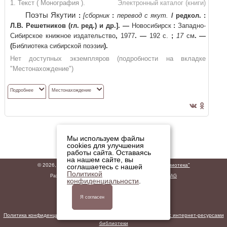
1. Текст ( Монография ).
Электронный каталог (книги)
Поэты Якутии
:
[сборник
:
перевод с якут.
/
редкол. :
Л.В. Решетников (гл. ред.) и др.]
. —
Новосибирск
:
Западно-
Сибирское книжное издательство
,
1977
. —
192 с.
;
17
см
. —
(
Библиотека сибирской поэзии
)
.
Нет доступных экземпляров (подробности на вкладке
"Местонахождение")
Подробнее
Местонахождение
Мы используем файлы
cookies для улучшения
работы сайта. Оставаясь
на нашем сайте, вы
© 2026,
ГБУК "Владимирская областная научная библиотека"
соглашаетесь с нашей
Политикой
Разработано
ООО «ДИТ-М»
на базе решений
Software AG
конфиденциальности
.
Политика обработки персональных данных
Правила обработки персональных данных
Политика конфиденциальности персональных данных при работе с интернет-ресурсами
библиотеки