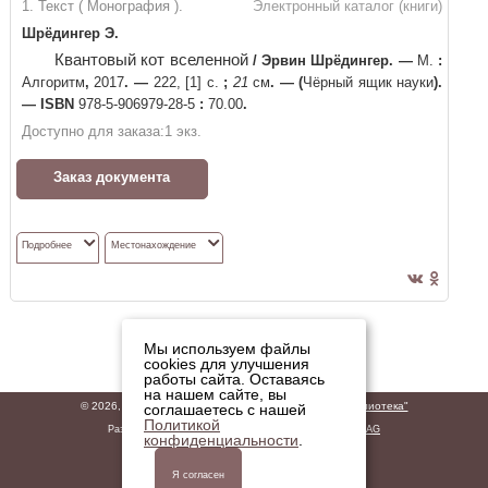
1. Текст ( Монография ).
Электронный каталог (книги)
Шрёдингер Э.
Квантовый кот вселенной
/
Эрвин Шрёдингер
. —
М.
:
Алгоритм
,
2017
. —
222, [1] с.
;
21
см
. —
(
Чёрный ящик науки
)
.
—
ISBN
978-5-906979-28-5
:
70.00
.
Доступно для заказа:
1
экз.
Заказ документа
Подробнее
Местонахождение
Мы используем файлы
cookies для улучшения
работы сайта. Оставаясь
на нашем сайте, вы
© 2026,
ГБУК "Владимирская областная научная библиотека"
соглашаетесь с нашей
Политикой
Разработано
ООО «ДИТ-М»
на базе решений
Software AG
конфиденциальности
.
Политика обработки персональных данных