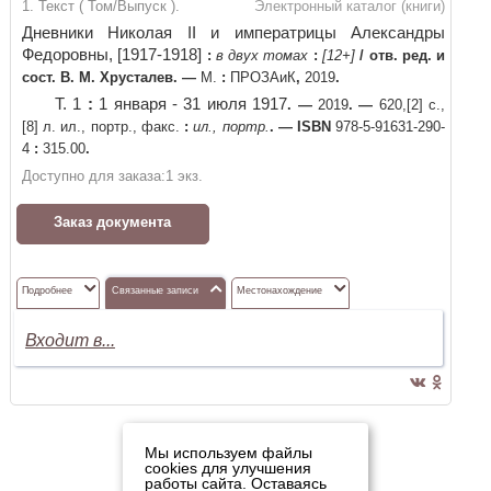
1. Текст ( Том/Выпуск ).
Электронный каталог (книги)
Дневники Николая II и императрицы Александры
Федоровны, [1917-1918]
:
в двух томах
:
[12+]
/
отв. ред. и
сост. В. М. Хрусталев
. —
М.
:
ПРОЗАиК
,
2019
.
Т. 1
:
1 января - 31 июля 1917
. —
2019
. —
620,[2] с.,
[8] л. ил., портр., факс.
:
ил., портр.
. —
ISBN
978-5-91631-290-
4
:
315.00
.
Доступно для заказа:
1
экз.
Заказ документа
Подробнее
Связанные записи
Местонахождение
Входит в...
Мы используем файлы
cookies для улучшения
работы сайта. Оставаясь