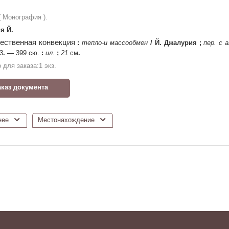
 ( Монография ).
я Й.
ественная конвекция
:
тепло-и массообмен
/
Й. Джалурия
;
пер. с 
3
. —
399 сю.
:
ил.
;
21
см
.
 для заказа:
1
экз.
аказ документа
нее
Местонахождение