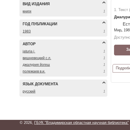
ВИД ИЗДАНИЯ
1. Текст
книги
1
Джалури
Ест
ГОД ПУБЛИКАЦИИ
Мир
,
198
1983
1
Доступно
АВТОР
З
jaturia j.
1
вишневецкий с.л.
1
джалурия йогеш
1
Подроб
полежаев в.и.
1
ЯЗЫК ДОКУМЕНТА
русский
1
© 2026,
ГБУК "Владимирская областная научная библиотека"