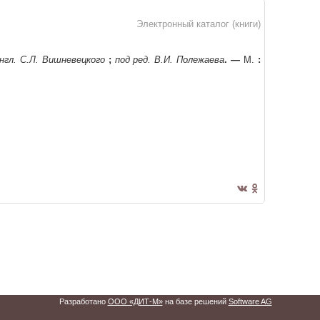
Электронный каталог (книги)
англ. С.Л. Вишневецкого
;
под ред. В.И. Полежаева
. —
М.
:
Разработано
ООО «ДИТ-М»
на базе решений
Software AG