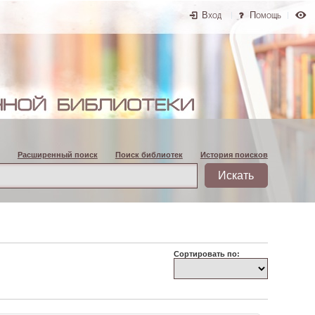
Вход
Помощь
Расширенный поиск
Поиск библиотек
История поисков
Сортировать по: