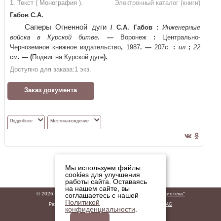
1. Текст ( Монография ).
Электронный каталог (книги)
Габов С.А.
Саперы Огненной дуги
/
С.А. Габов
:
Инженерные
войска в Курской битве
. —
Воронеж
:
Центрально-
Черноземное книжное издательство
,
1987
. —
207c.
:
ил
;
22
см
. —
(
Подвиг на Курской дуге
)
.
Доступно для заказа:
1
экз.
Заказ документа
Подробнее
Местонахождение
Мы используем файлы
cookies для улучшения
работы сайта. Оставаясь
на нашем сайте, вы
© 2026,
ГБУК "Владимирская областная научная библиотека"
соглашаетесь с нашей
Политикой
Разработано
ООО «ДИТ-М»
на базе решений
Software AG
конфиденциальности
.