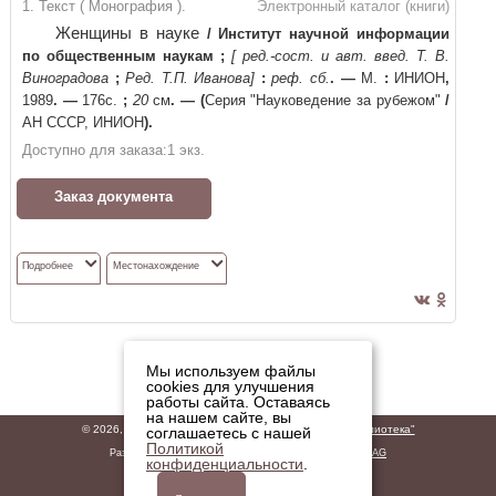
1. Текст ( Монография ).
Электронный каталог (книги)
Женщины в науке
/
Институт научной информации
по общественным наукам
;
[ ред.-сост. и авт. введ. Т. В.
Виноградова
;
Ред. Т.П. Иванова]
:
реф. сб.
. —
М.
:
ИНИОН
,
1989
. —
176c.
;
20
см
. —
(
Серия "Науковедение за рубежом"
/
АН СССР, ИНИОН
)
.
Доступно для заказа:
1
экз.
Заказ документа
Подробнее
Местонахождение
Мы используем файлы
cookies для улучшения
работы сайта. Оставаясь
на нашем сайте, вы
© 2026,
ГБУК "Владимирская областная научная библиотека"
соглашаетесь с нашей
Политикой
Разработано
ООО «ДИТ-М»
на базе решений
Software AG
конфиденциальности
.
Политика обработки персональных данных