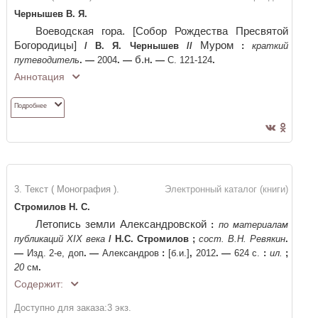
Чернышев В. Я.
Воеводская гора. [Собор Рождества Пресвятой
Богородицы]
Муром
/
В. Я. Чернышев
//
:
краткий
б.н
путеводитель
. —
2004
. —
. —
С. 121-124
.
Аннотация
Подробнее
3. Текст ( Монография ).
Электронный каталог (книги)
Стромилов Н. С.
Летопись земли Александровской
:
по материалам
публикаций XIX века
/
Н.С. Стромилов
;
сост. В.Н. Ревякин
.
—
Изд. 2-е, доп
. —
Александров
:
[б.и.]
,
2012
. —
624 с.
:
ил.
;
20
см
.
Содержит:
Доступно для заказа:
3
экз.