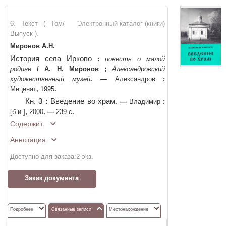
6. Текст ( Том/
Электронный каталог (книги)
Выпуск ).
Миронов А.Н.
История села Ирково
:
повесть о малой
родине
/
А. Н. Миронов
;
Александровский
художественный музей
. —
Александров
:
Меценат
,
1995
.
Кн. 3
:
Введение во храм
. —
Владимир
:
[б.и.]
,
2000
. —
239 с
.
Содержит:
Аннотация
Доступно для заказа:
2
экз.
Заказ документа
Подробнее
Связанные записи
Местонахождение