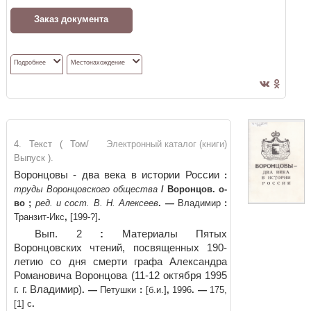
Заказ документа
Подробнее
Местонахождение
4. Текст ( Том/
Электронный каталог (книги)
Выпуск ).
Воронцовы - два века в истории России
:
труды Воронцовского общества
/
Воронцов. о-
во
;
ред. и сост. В. Н. Алексеев
. —
Владимир
:
Транзит-Икс
,
[199-?]
.
Вып. 2
:
Материалы Пятых
Воронцовских чтений, посвященных 190-
летию со дня смерти графа Александра
Романовича Воронцова (11-12 октября 1995
г. г. Владимир)
. —
Петушки
:
[б.и.]
,
1996
. —
175,
[1] с
.