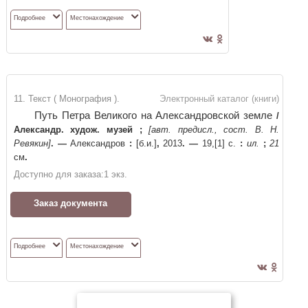
Подробнее
Местонахождение
11. Текст ( Монография ).
Электронный каталог (книги)
Путь Петра Великого на Александровской земле
/
Александр. худож. музей
;
[авт. предисл., сост. В. Н.
Ревякин]
. —
Александров
:
[б.и.]
,
2013
. —
19,[1] с.
:
ил.
;
21
см
.
Доступно для заказа:
1
экз.
Заказ документа
Подробнее
Местонахождение