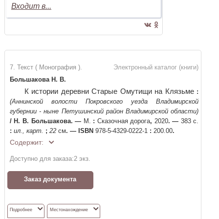
Входит в...
7. Текст ( Монография ).
Электронный каталог (книги)
Большакова Н. В.
К истории деревни Старые Омутищи на Клязьме
:
(Аннинской волости Покровского уезда Владимирской
губернии - ныне Петушинский район Владимирской области)
/
Н. В. Большакова
. —
М.
:
Сказочная дорога
,
2020
. —
383 с.
:
ил., карт.
;
22
см
. —
ISBN
978-5-4329-0222-1
:
200.00
.
Содержит:
Доступно для заказа:
2
экз.
Заказ документа
Подробнее
Местонахождение