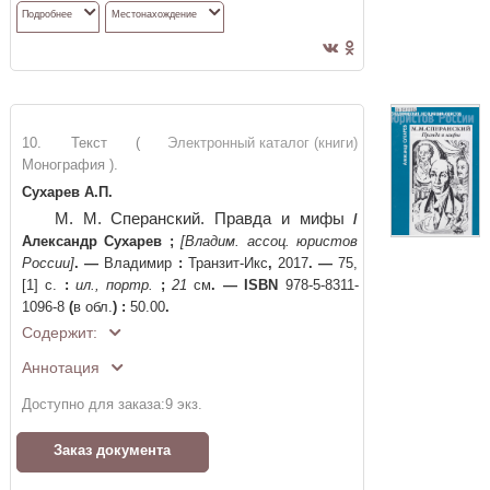
Подробнее
Местонахождение
10. Текст (
Электронный каталог (книги)
Монография ).
Сухарев А.П.
М. М. Сперанский. Правда и мифы
/
Александр Сухарев
;
[Владим. ассоц. юристов
России]
. —
Владимир
:
Транзит-Икс
,
2017
. —
75,
[1] с.
:
ил., портр.
;
21
см
. —
ISBN
978-5-8311-
1096-8
(
в обл.
)
:
50.00
.
Содержит:
Аннотация
Доступно для заказа:
9
экз.
Заказ документа