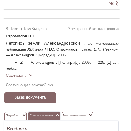
8. Текст ( Том/Выпуск ).
Электронный каталог (книги)
Стромилов Н. С.
Летопись земли Александровской
:
по материалам
публикаций XIX века
/
Н.С. Стромилов
;
сост. В.Н. Ревякин
.
—
Александров
:
[Корад-М]
,
2005
.
Ч. 2
. —
Александров
:
[Полиграф]
,
2005
. —
225, [1] с.
:
табл.
.
Содержит:
Доступно для заказа:
2
экз.
Заказ документа
Подробнее
Связанные записи
Местонахождение
Входит в...