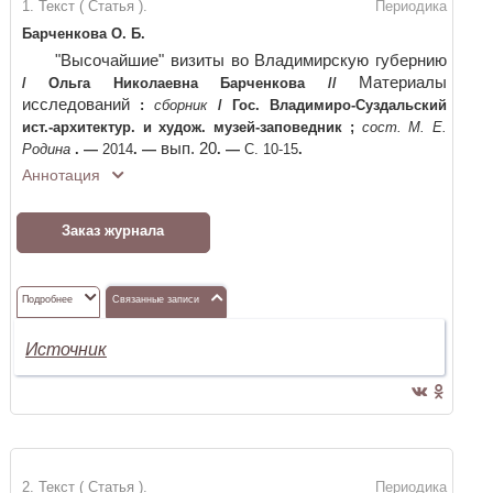
1. Текст ( Статья ).
Периодика
Барченкова О. Б.
"Высочайшие" визиты во Владимирскую губернию
Материалы
/
Ольга Николаевна Барченкова
//
исследований
:
сборник
/
Гос. Владимиро-Суздальский
ист.-архитектур. и худож. музей-заповедник
;
сост. М. Е.
вып. 20
Родина
. —
2014
. —
. —
С. 10-15
.
Аннотация
Заказ журнала
Подробнее
Связанные записи
Источник
2. Текст ( Статья ).
Периодика