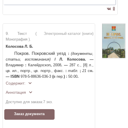
9. Текст (
Электронный каталог (книги)
Монография ).
Колосова Л. Б.
Покров. Покровский уезд
:
(документы,
статьи, воспоминания)
/
Л. Колосова
. —
Владимир
:
Калейдоскоп
,
2008
. —
287 с., [8] л.,
цв. ил., портр., цв. портр., факс.
:
табл.
;
21
см
.
—
ISBN
978-5-88636-036-3
(
в пер.
)
:
50.00
.
Содержит:
Аннотация
Доступно для заказа:
7
экз.
Заказ документа