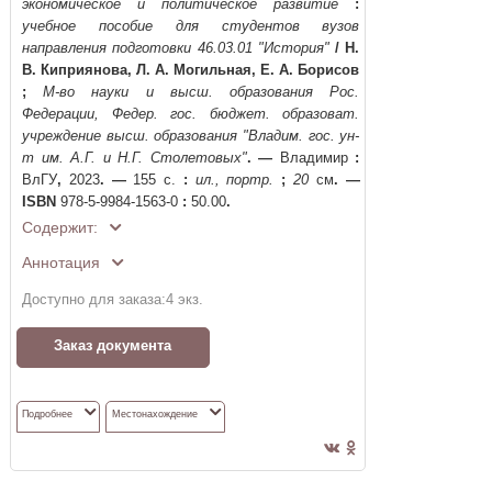
экономическое и политическое развитие
:
учебное пособие для студентов вузов
направления подготовки 46.03.01 "История"
/
Н.
В. Киприянова, Л. А. Могильная, Е. А. Борисов
;
М-во науки и высш. образования Рос.
Федерации, Федер. гос. бюджет. образоват.
учреждение высш. образования "Владим. гос. ун-
т им. А.Г. и Н.Г. Столетовых"
. —
Владимир
:
ВлГУ
,
2023
. —
155 с.
:
ил., портр.
;
20
см
. —
ISBN
978-5-9984-1563-0
:
50.00
.
Содержит:
Аннотация
Доступно для заказа:
4
экз.
Заказ документа
Подробнее
Местонахождение