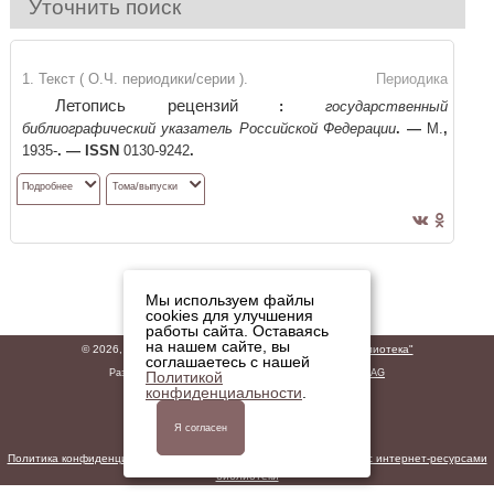
Уточнить поиск
1. Текст ( О.Ч. периодики/серии ).
Периодика
Летопись рецензий
:
государственный
библиографический указатель Российской Федерации
. —
М.
,
1935-
. —
ISSN
0130-9242
.
Подробнее
Тома/выпуски
Мы используем файлы
cookies для улучшения
работы сайта. Оставаясь
на нашем сайте, вы
© 2026,
ГБУК "Владимирская областная научная библиотека"
соглашаетесь с нашей
Разработано
ООО «ДИТ-М»
на базе решений
Software AG
Политикой
конфиденциальности
.
Политика обработки персональных данных
Правила обработки персональных данных
Политика конфиденциальности персональных данных при работе с интернет-ресурсами
библиотеки