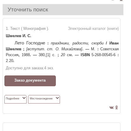
Уточнить поиск
1. Текст ( Монография ).
Электронный каталог (книги)
Шмелев И. С.
Лето Господне
:
праздники, радости, скорби
/
Иван
Шмелев
;
[вступит. ст. О. Михайлова]
. —
М.
:
Советская
Россия
,
1988
. —
380,[1] с.
;
20
см
. —
ISBN
5-268-00545-6
:
2.20
.
Доступно для заказа:
4
экз.
Заказ документа
Подробнее
Местонахождение