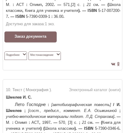
М.
:
АСТ
:
Олимп
,
2002
. —
571,[2] с.
;
21
см
. —
(
Школа
классики
,
Книга для ученика и учителя
)
. —
ISBN
5-17-007200-
7
. —
ISBN
5-7390-0309-1
:
36.00
.
Доступно для заказа:
1
экз.
Заказ документа
Подробнее
Местонахождение
10. Текст ( Монография ).
Электронный каталог (книги)
Шмелев И. С.
Лето Господне
:
[автобиографическая повесть]
/
И.
Шмелев
;
[сост., предисл., коммент. Е.А. Осьмининой
;
учебно-методические материалы подгот. Л.Д. Страхова]
. —
М.
:
Олимп
:
АСТ
,
1997
. —
570, [3] с.
;
21
см
. —
(
Книга для
ученика и учителя
)
(
Школа классики
)
. —
ISBN
5-7390-0346-6
.