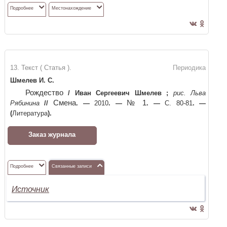
Подробнее
Местонахождение
13. Текст ( Статья ).
Периодика
Шмелев И. С.
Рождество
/
Иван Сергеевич Шмелев
;
рис. Льва
Смена
№ 1
Рябинина
//
. —
2010
. —
. —
С. 80-81
. —
(
Литература
)
.
Заказ журнала
Подробнее
Связанные записи
Источник