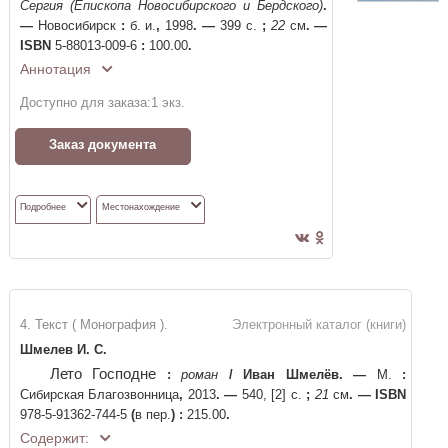
Сергия (Епископа Новосибирского и Бердского)
.
—
Новосибирск
:
б. и.
,
1998
. —
399 с.
;
22
см
. —
ISBN
5-88013-009-6
:
100.00
.
Аннотация
Доступно для заказа:
1
экз.
Заказ документа
Подробнее
Местонахождение
4. Текст ( Монография ).
Электронный каталог (книги)
Шмелев И. С.
Лето Господне
:
роман
/
Иван Шмелёв
. —
М.
:
Сибирская Благозвонница
,
2013
. —
540, [2] с.
;
21
см
. —
ISBN
978-5-91362-744-5
(
в пер.
)
:
215.00
.
Содержит: