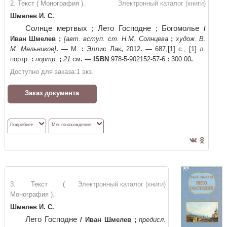
2. Текст ( Монография ).
Электронный каталог (книги)
Шмелев И. С.
Солнце мертвых ; Лето Господне ; Богомолье
/
Иван Шмелев
;
[авт. вступ. ст. Н.М. Солнцева
;
худож. В.
М. Мельников]
. —
М.
:
Эллис Лак
,
2012
. —
687,[1] с., [1] л.
портр.
:
портр.
;
21
см
. —
ISBN
978-5-902152-57-6
:
300.00
.
Доступно для заказа:
1
экз.
Заказ документа
Подробнее
Местонахождение
3. Текст (
Электронный каталог (книги)
Монография ).
Шмелев И. С.
Лето Господне
/
Иван Шмелев
;
предисл.