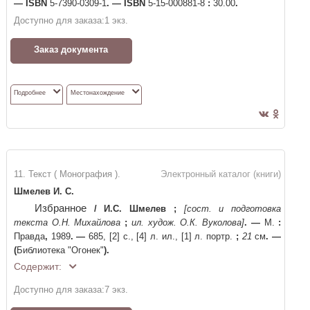
—
ISBN
5-7390-0309-1
. —
ISBN
5-15-000881-8
:
30.00
.
Доступно для заказа:
1
экз.
Заказ документа
Подробнее
Местонахождение
11. Текст ( Монография ).
Электронный каталог (книги)
Шмелев И. С.
Избранное
/
И.С. Шмелев
;
[сост. и подготовка
текста О.Н. Михайлова
;
ил. худож. О.К. Вуколова]
. —
М.
:
Правда
,
1989
. —
685, [2] с., [4] л. ил., [1] л. портр.
;
21
см
. —
(
Библиотека "Огонек"
)
.
Содержит:
Доступно для заказа:
7
экз.