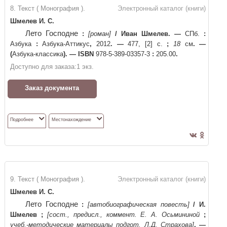
8. Текст ( Монография ).
Электронный каталог (книги)
Шмелев И. С.
Лето Господне
:
[роман]
/
Иван Шмелев
. —
СПб.
:
Азбука
:
Азбука-Аттикус
,
2012
. —
477, [2] с.
;
18
см
. —
(
Азбука-классика
)
. —
ISBN
978-5-389-03357-3
:
205.00
.
Доступно для заказа:
1
экз.
Заказ документа
Подробнее
Местонахождение
9. Текст ( Монография ).
Электронный каталог (книги)
Шмелев И. С.
Лето Господне
:
[автобиографическая повесть]
/
И.
Шмелев
;
[сост., предисл., коммент. Е. А. Осьмининой
;
учеб.-методические материалы подгот. Л.Д. Страхова]
. —