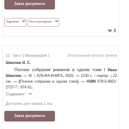
Заказ документа
Подробнее
Местонахождение
12. Текст ( Монография ).
Электронный каталог (книги)
Шмелев И. С.
Полное собрание романов в одном томе
/
Иван
Шмелев
. —
М.
:
АЛЬФА-КНИГА
,
2020
. —
1230 с.
:
портр.
;
22
см
. —
(
Полное собрание в одном томе
)
. —
ISBN
978-5-9922-
2727-7
:
874.61
.
Содержит:
Доступно для заказа:
1
экз.
Заказ документа