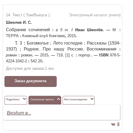
14. Текст ( Том/Выпуск ).
Электронный каталог (книги)
Шмелев И. С.
Собрание сочинений
:
в 5 т.
/
Иван Шмелёв
. —
М.
:
ТЕРРА
:
Книжный клуб Книговек
,
2015
.
Т. 3
:
Богомолье ; Лето господне ; Рассказы (1934-
1937) ; Родное. Про нашу Россию. Воспоминания
:
роман
:
роман
. —
2015
. —
719, [1] с.
:
портр.
. —
ISBN
978-5-
4224-1042-2
:
542.20
.
Доступно для заказа:
1
экз.
Заказ документа
Подробнее
Связанные записи
Местонахождение
Входит в...