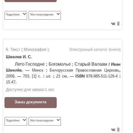
Подробнее
Местонахождение
6. Текст ( Монография ).
Электронный каталог (книги)
Шмелев И. С.
Лето Господне ; Богомолье ; Старый Валаам
/
Иван
Шмелёв
. —
Минск
:
Белорусская Православная Церковь
,
2009
. —
703, [1] с.
:
ил.
;
21
см
. —
ISBN
978-985-511-128-4
:
15.47
.
Доступно для заказа:
1
экз.
Заказ документа
Подробнее
Местонахождение