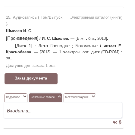
15. Аудиозапись ( Том/Выпуск
Электронный каталог (книги)
).
Шмелев И. С.
[Произведения]
/
И. С. Шмелев
. —
[Б.м.
:
б.и.
,
2013]
.
[Диск 1]
:
Лето Господне ; Богомолье
/
читает Е.
Краснобаева
. —
[2013]
. —
1 электрон. опт. диск (CD-ROM)
:
зв.
.
Доступно для заказа:
1
экз.
Заказ документа
Подробнее
Связанные записи
Местонахождение
Входит в...