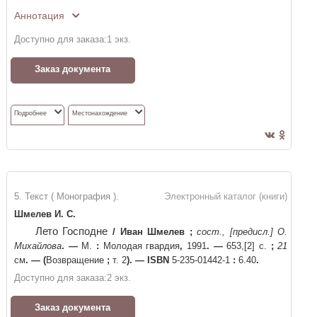
Аннотация
Доступно для заказа:
1
экз.
Заказ документа
Подробнее
Местонахождение
5. Текст ( Монография ).
Электронный каталог (книги)
Шмелев И. С.
Лето Господне
/
Иван Шмелев
;
сост., [предисл.] О.
Михайлова
. —
М.
:
Молодая гвардия
,
1991
. —
653,[2] c.
;
21
см
. —
(
Возвращение
;
т. 2
)
. —
ISBN
5-235-01442-1
:
6.40
.
Доступно для заказа:
2
экз.
Заказ документа