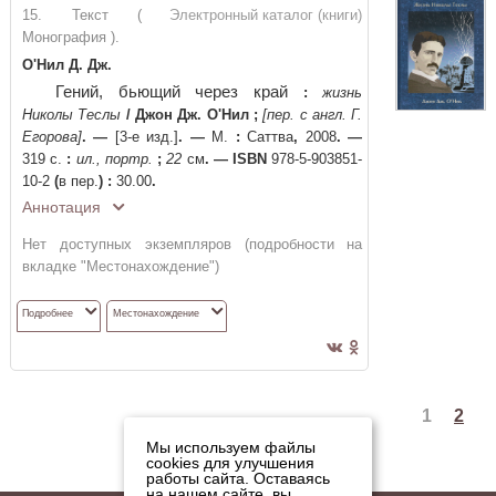
15. Текст (
Электронный каталог (книги)
Монография ).
О'Нил Д. Дж.
Гений, бьющий через край
:
жизнь
Николы Теслы
/
Джон Дж. О'Нил
;
[пер. с англ. Г.
Егорова]
. —
[3-е изд.]
. —
М.
:
Саттва
,
2008
. —
319 с.
:
ил., портр.
;
22
см
. —
ISBN
978-5-903851-
10-2
(
в пер.
)
:
30.00
.
Аннотация
Нет доступных экземпляров (подробности на
вкладке "Местонахождение")
Подробнее
Местонахождение
1
2
Мы используем файлы
cookies для улучшения
работы сайта. Оставаясь
на нашем сайте, вы