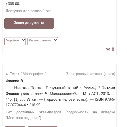
:
308.00
.
Доступно для заказа:
1
экз.
Заказ документа
Подробнее
Местонахождение
4. Текст ( Монография ).
Электронный каталог (книги)
Флакко Э.
Никола Тесла. Безумный гений
:
[роман]
/
Энтони
Флакко
;
пер. с англ. Е. Матерновской
. —
М.
:
АСТ
,
2013
. —
446, [1] с.
;
21
см
. —
(
Гордость человечества
)
. —
ISBN
978-5-
17-077944-4
:
218.95
.
Нет доступных экземпляров (подробности на вкладке
"Местонахождение")