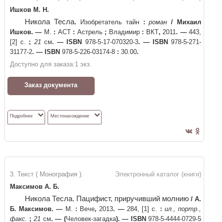
Ишков М. Н.
Никола Тесла
.
Изобретатель тайн
:
роман
/
Михаил
Ишков
. —
М.
:
АСТ
:
Астрель
;
Владимир
:
ВКТ
,
2011
. —
443,
[2] с.
;
21
см
. —
ISBN
978-5-17-070320-3
. —
ISBN
978-5-271-
31177-2
. —
ISBN
978-5-226-03174-8
:
30.00
.
Доступно для заказа:
1
экз.
Заказ документа
Подробнее
Местонахождение
3. Текст ( Монография ).
Электронный каталог (книги)
Максимов А. Б.
Никола Тесла. Пацифист, приручивший молнию
/
А.
Б. Максимов
. —
М.
:
Вече
,
2013
. —
284, [1] с.
:
ил., портр.,
факс.
;
21
см
. —
(
Человек-загадка
)
. —
ISBN
978-5-4444-0729-5