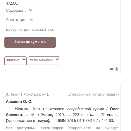
472.00
.
Содержит:
Аннотация
Доступно для заказа:
1
экз.
Заказ документа
Подробнее
Местонахождение
8. Текст ( Монография ).
Электронный каталог (книги)
Арсенов О. О.
Никола Тесла
:
человек, опередивший время
/
Олег
Арсенов
. —
М.
:
Эксмо
,
2019
. —
223 с.
:
ил.
;
21
см
. —
(
Удовольствие от науки
)
. —
ISBN
978-5-04-100814-7
:
424.60
.
Нет доступных экземпляров (подробности на вкладке