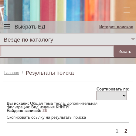
Выбрать БД
История поисков
Везде по каталогу
Результаты поиска
Главная
/
Сортировать по:
Вы искали:
Общая тема тесла, дополнительная
фильтрация: Вид издания КНИГИ
Найдено записей:
26
Скопировать ссылку на результаты поиска
1
2