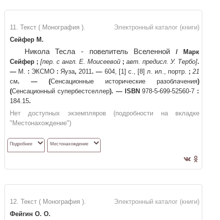
11. Текст ( Монография ).
Электронный каталог (книги)
Сейфер М.
Никола Тесла - повелитель Вселенной
/
Марк
Сейфер
;
[пер. с англ. Е. Моисеевой
;
авт. предисл. У. Тербо]
.
—
М.
:
ЭКСМО
:
Яуза
,
2011
. —
604, [1] с., [8] л. ил., портр.
;
21
см
. —
(
Сенсационные исторические разоблачения
)
(
Сенсационный супербестселлер
)
. —
ISBN
978-5-699-52560-7
:
184.15
.
Нет доступных экземпляров (подробности на вкладке
"Местонахождение")
Подробнее
Местонахождение
12. Текст ( Монография ).
Электронный каталог (книги)
Фейгин О. О.