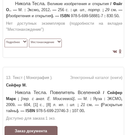
Никола Тесла
.
Великие изобретения и открытия
/
Файг
О.
. —
М.
:
Эксмо
,
2012
. —
256 с.
:
цв. ил., портр.
;
29
см
. —
(
Изобретения и открытия
)
. —
ISBN
978-5-699-58881-7
:
830.50
.
Нет доступных экземпляров (подробности на вкладке
"Местонахождение")
Подробнее
Местонахождение
13. Текст ( Монография ).
Электронный каталог (книги)
Сейфер М.
Никола Тесла. Повелитель Вселенной
/
Сейфер
Марк
;
[пер. с англ. Е. Моисеевой]
. —
М.
:
Яуза
:
ЭКСМО
,
2009
. —
604, [1] с., [8] л. ил.
:
ил.
;
21
см
. —
(
Раскрытые
тайны
)
. —
ISBN
978-5-699-23746-3
:
107.00
.
Доступно для заказа:
1
экз.
Заказ документа