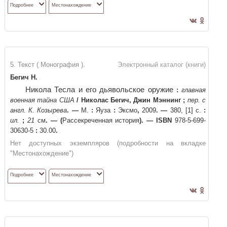
Подробнее
Местонахождение
5. Текст ( Монография ).
Электронный каталог (книги)
Бегич Н.
Никола Тесла и его дьявольское оружие
:
главная
военная тайна США
/
Николас Бегич, Джин Мэннинг
;
пер. с
англ. К. Козырева
. —
М.
:
Яуза
:
Эксмо
,
2009
. —
380, [1] с.
:
ил.
;
21
см
. —
(
Рассекреченная история
)
. —
ISBN
978-5-699-
30630-5
:
30.00
.
Нет доступных экземпляров (подробности на вкладке
"Местонахождение")
Подробнее
Местонахождение