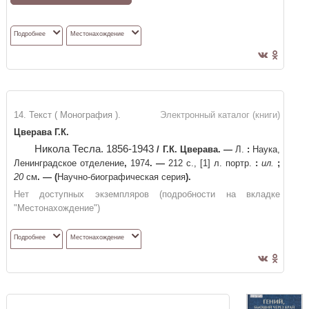
Подробнее
Местонахождение
14. Текст ( Монография ).
Электронный каталог (книги)
Цверава Г.К.
Никола Тесла. 1856-1943
/
Г.К. Цверава
. —
Л.
:
Наука,
Ленинградское отделение
,
1974
. —
212 с., [1] л. портр.
:
ил.
;
20
см
. —
(
Научно-биографическая серия
)
.
Нет доступных экземпляров (подробности на вкладке
"Местонахождение")
Подробнее
Местонахождение