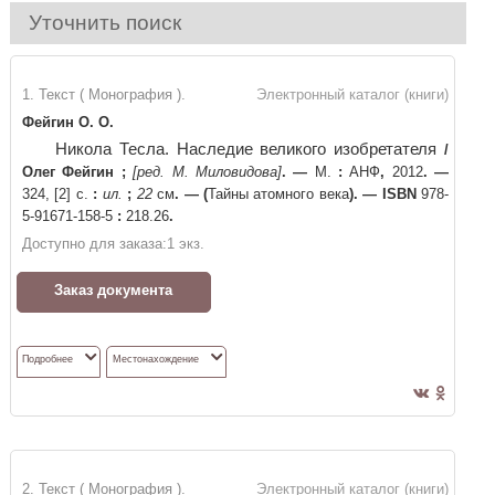
Уточнить поиск
1. Текст ( Монография ).
Электронный каталог (книги)
Фейгин О. О.
Никола Тесла. Наследие великого изобретателя
/
Олег Фейгин
;
[ред. М. Миловидова]
. —
М.
:
АНФ
,
2012
. —
324, [2] с.
:
ил.
;
22
см
. —
(
Тайны атомного века
)
. —
ISBN
978-
5-91671-158-5
:
218.26
.
Доступно для заказа:
1
экз.
Заказ документа
Подробнее
Местонахождение
2. Текст ( Монография ).
Электронный каталог (книги)