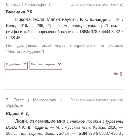
6. Текст ( Монография ).
Электронный каталог (книги)
Баландин Р.К.
Никола Тесла. Маг от науки?
/
Р. К. Баландин
. —
М.
:
Вече
,
2016
. —
286, [1] с.
:
ил., портр., карт.
;
21
см
. —
(
Мифы и тайны современной науки
)
. —
ISBN
978-5-4444-3232-7
:
238.46
.
Нет доступных экземпляров (подробности на вкладке
"Местонахождение")
Подробнее
Местонахождение
7. Текст ( Монография ).
Электронный каталог (книги)
Учебник
Юдина А. Д.
Люди, изменившие мир
:
учебное пособие
:
[уровень]
В1-В2
/
А. Д. Юдина
. —
М.
:
Русский язык. Курсы
,
2016
. —
188 с.
:
ил., портр., факс.
;
20
см
. —
ISBN
978-5-88337-436-3
: