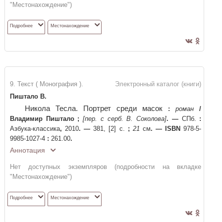
"Местонахождение")
Подробнее
Местонахождение
9. Текст ( Монография ).
Электронный каталог (книги)
Пиштало В.
Никола Тесла. Портрет среди масок
:
роман
/
Владимир Пиштало
;
[пер. с серб. В. Соколова]
. —
СПб.
:
Азбука-классика
,
2010
. —
381, [2] с.
;
21
см
. —
ISBN
978-5-
9985-1027-4
:
261.00
.
Аннотация
Нет доступных экземпляров (подробности на вкладке
"Местонахождение")
Подробнее
Местонахождение